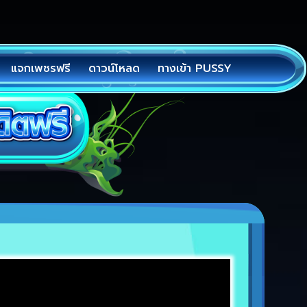
แจกเพชรฟรี
ดาวน์โหลด
ทางเข้า PUSSY