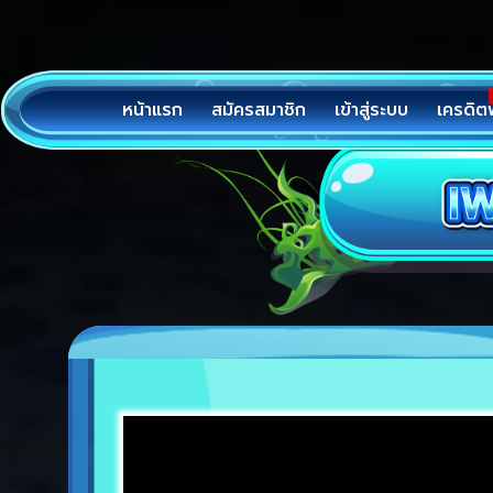
หน้าแรก
สมัครสมาชิก
เข้าสู่ระบบ
เครดิต