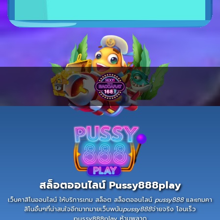
สล็อตออนไลน์ Pussy888play
เว็บคาสิโนออนไลน์ ให้บริการเกม สล็อต สล็อตออนไลน์
pussy888
และเกมคา
สิโนอื่นๆที่น่าสนใจอีกมากมายเว็บพนัน
pussy888
จ่ายจริง โอนเร็ว
pussy888play ห้ามพลาด