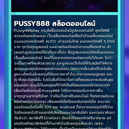
PUSSY888 สล็อตออนไลน์
Pussy888play เกมส์สล็อตออนไลน์รูปแบบสามมิติ พุซซี่888
สวรรค์ของนักลงทุน เว็บสล็อตออนไลน์ชั้นนำด้านสล็อตออนไลน์
ระบบแจกเครดิตฟรี AUTO เจ้าแรกในไทย แจกเครดิตฟรี 5,000
บาท ทุกวันทุกยูสเซอร์ และมาพร้อมกับหน้าตาเกมที่แตกต่าง นำ
เสนอในรูปแบบใหม่ที่น่าตื่นตาตื่นใจ คือรูปแบบสามมิติครั้งแรกของ
เว็บสล็อตออนไลน์ ใครที่ไม่อยากตกเทรนด์พลาดไม่ได้นะคะ ไม่ว่า
จะเป็นภาพที่คมชัดสวยงาม และรูปแบบเว็บไซต์ที่ทันสมัยทำให้การ
ลงทุนของคุณไม่ตกยุคอย่างแน่นอน นอกจากนี้เรายังมีโปรโมชั่น
เหมาะสำหรับนักลงทุนที่ต้องการหากำไรจากการลงทุนสูงสุด และ
เราก็ตอบโจทย์นั้น โปรโมชั่นที่จัดมาโอกาสที่คุณชนะการเดิมพันสูง
แน่นอนค่ะ แบบนี้เป็นเหตุผลที่ทำให้เป็นที่นิยมของเหล่าบรรดานัก
เสี่ยงโชคในขณะนี้ Pussy888 ได้รับการยอมรับจากคาสิโน
มาตรฐานสากลทั่วโลก ว่าเป็นเว็บคาสิโนออนไลน์ ที่คุณภาพคับจอ
และง่ายต่อการลงทุน เพียงแค่มีมือถือและอินเตอร์เน็ต สามารถ
รองรับบนมือถือทั้ง IOS และ Andriod ก็สามารถลงทุนได้ที่บ้าน
ไม่ต้องออกไปข้างนอกให้เสียเงินและเวลาอันมีค่า และทางเราคิดมา
ดีแล้วว่า สมาชิกที่ไว้วางใจเรา ต้องได้รับเครดิตฟรีมากมาย แค่
เครดิตฟรีสมาชิกใหม่ก็ทำเอาหัวใจนักลงทุนเต้นระรัว เพราะ
Pussy888play ได้รับฉายา เป็นมือหนึ่งของการให้เครดิตฟรีกับ