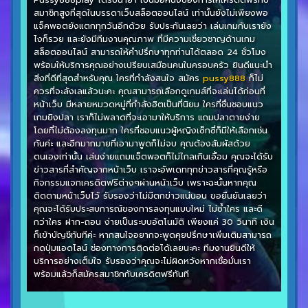
สมาชิกสูงที่สุดในบรรดาเว็บสล็อตออนไลน์ เท่านั้นยังไม่เพียงพอ
แจ็คพอตยังแตกทุกวันอีกด้วย รับประกันเลยว่า เล่นเกมกับเรายัง
ไงก็รวย และยังมีทีมงานคุณภาพ ที่มีความเชี่ยวชาญด้านเกม
สล็อตออนไลน์ สามารถให้คำปรึกษาทุกท่านได้ตลอด 24 ชั่วโมง
พร้อมให้บริการคุณอย่างเปรียบเสมือนคนในครอบครัว ยินดีแนะนำ
สิ่งที่ดีที่สุดสำหรับคุณ ใครที่กำลังสนใจ สมัคร
pussy888
ก็ไม่
ควรที่จะลังเลแล้วนะคะ คุณสามารถเลือกดูเกมส์ที่จะเล่นได้ก่อนที่
หน้าเว็บ มีหลายหมวดหมู่ที่กำลังฮิตเป็นที่นิยม ใครที่ชื่นชอบแนว
เกมยิงปลา เราก็ไม่พลาดที่จะเอามาให้บริการ แถมปลาตายง่าย
โดยที่ไม่ต้องลงทุนมาก ใครที่ชอบแนวผู้หญิงเซ็กซี่ก็มีให้เลือกเช่น
กันค่ะ และอีกมากมายที่เอามาพูดก็ไม่จบ คุณต้องสัมผัสด้วย
ตนเองเท่านั้น เล่นง่ายแถมแจ็ตพอตก็ไม่ไกลเกินเอื้อม คุณจะได้รับ
ข่าวสารที่สำคัญจากหน้าเว็บ เราจะอัพเดททุกข่าวสารที่คุณรู้หรือ
กิจกรรมแจกเครดิตฟรีต่างๆผ่านหน้าเว็บ เพราะฉะนั้นหากคุณ
ติดตามหน้าเว็บไว้ รับรองว่าไม่มีตกข่าวแน่นอน ขอยืนยันเลยว่า
คุณจะได้รับประสบการณ์ของการลงทุนแบบใหม่ ไม่ซ้ำใคร และดี
กว่าใคร ฝาก-ถอน ง่ายเป็นระบบอัตโนมัติ เพียงแค่ 30 วินาที เงิน
ก็เข้าบัญชีทันทีค่ะ หากสนใจอยากจะพูดคุยปรึกษาเพิ่มเติมสามารถ
กดปุ่มแอดไลน์ ช่องทางการติดต่อได้เลยนะคะ ทีมงานยินดีให้
บริการอย่างเต็มใจ รับรองว่าคุณจะไม่ผิดหวังหากเชื่อมั่นเรา
พร้อมแล้วก็สมัครสมาชิกกับเครดิตฟรีทันที