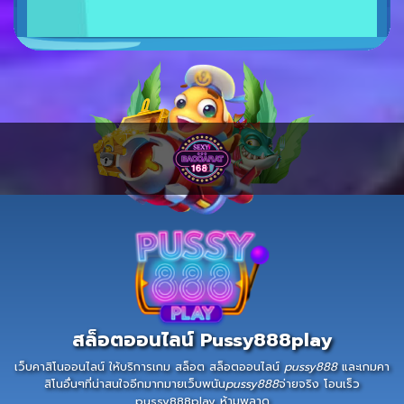
สล็อตออนไลน์ Pussy888play
เว็บคาสิโนออนไลน์ ให้บริการเกม สล็อต สล็อตออนไลน์
pussy888
และเกมคา
สิโนอื่นๆที่น่าสนใจอีกมากมายเว็บพนัน
pussy888
จ่ายจริง โอนเร็ว
pussy888play ห้ามพลาด