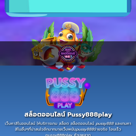
สล็อตออนไลน์ Pussy888play
เว็บคาสิโนออนไลน์ ให้บริการเกม สล็อต สล็อตออนไลน์
pussy888
และเกมคา
สิโนอื่นๆที่น่าสนใจอีกมากมายเว็บพนัน
pussy888
จ่ายจริง โอนเร็ว
pussy888play ห้ามพลาด