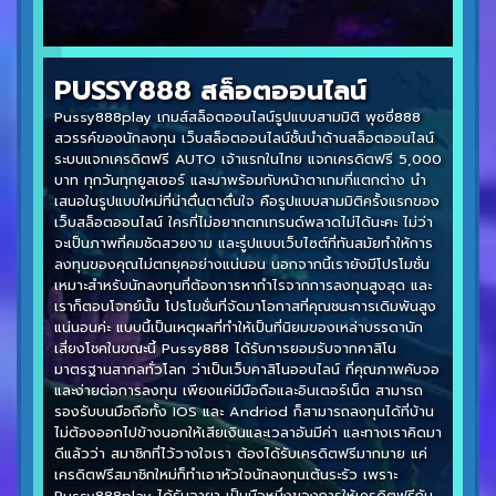
PUSSY888 สล็อตออนไลน์
Pussy888play เกมส์สล็อตออนไลน์รูปแบบสามมิติ พุซซี่888
สวรรค์ของนักลงทุน เว็บสล็อตออนไลน์ชั้นนำด้านสล็อตออนไลน์
ระบบแจกเครดิตฟรี AUTO เจ้าแรกในไทย แจกเครดิตฟรี 5,000
บาท ทุกวันทุกยูสเซอร์ และมาพร้อมกับหน้าตาเกมที่แตกต่าง นำ
เสนอในรูปแบบใหม่ที่น่าตื่นตาตื่นใจ คือรูปแบบสามมิติครั้งแรกของ
เว็บสล็อตออนไลน์ ใครที่ไม่อยากตกเทรนด์พลาดไม่ได้นะคะ ไม่ว่า
จะเป็นภาพที่คมชัดสวยงาม และรูปแบบเว็บไซต์ที่ทันสมัยทำให้การ
ลงทุนของคุณไม่ตกยุคอย่างแน่นอน นอกจากนี้เรายังมีโปรโมชั่น
เหมาะสำหรับนักลงทุนที่ต้องการหากำไรจากการลงทุนสูงสุด และ
เราก็ตอบโจทย์นั้น โปรโมชั่นที่จัดมาโอกาสที่คุณชนะการเดิมพันสูง
แน่นอนค่ะ แบบนี้เป็นเหตุผลที่ทำให้เป็นที่นิยมของเหล่าบรรดานัก
เสี่ยงโชคในขณะนี้ Pussy888 ได้รับการยอมรับจากคาสิโน
มาตรฐานสากลทั่วโลก ว่าเป็นเว็บคาสิโนออนไลน์ ที่คุณภาพคับจอ
และง่ายต่อการลงทุน เพียงแค่มีมือถือและอินเตอร์เน็ต สามารถ
รองรับบนมือถือทั้ง IOS และ Andriod ก็สามารถลงทุนได้ที่บ้าน
ไม่ต้องออกไปข้างนอกให้เสียเงินและเวลาอันมีค่า และทางเราคิดมา
ดีแล้วว่า สมาชิกที่ไว้วางใจเรา ต้องได้รับเครดิตฟรีมากมาย แค่
เครดิตฟรีสมาชิกใหม่ก็ทำเอาหัวใจนักลงทุนเต้นระรัว เพราะ
Pussy888play ได้รับฉายา เป็นมือหนึ่งของการให้เครดิตฟรีกับ