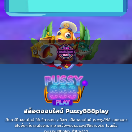
สล็อตออนไลน์ Pussy888play
เว็บคาสิโนออนไลน์ ให้บริการเกม สล็อต สล็อตออนไลน์
pussy888
และเกมคา
สิโนอื่นๆที่น่าสนใจอีกมากมายเว็บพนัน
pussy888
จ่ายจริง โอนเร็ว
pussy888play ห้ามพลาด