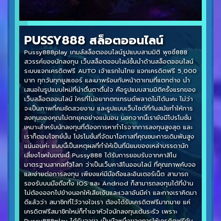
PUSSY888 สล็อตออนไลน์
Pussy888play เกมส์สล็อตออนไลน์รูปแบบสามมิติ พุซซี่888
สวรรค์ของนักลงทุน เว็บสล็อตออนไลน์ชั้นนำด้านสล็อตออนไลน์
ระบบแจกเครดิตฟรี AUTO เจ้าแรกในไทย แจกเครดิตฟรี 5,000
บาท ทุกวันทุกยูสเซอร์ และมาพร้อมกับหน้าตาเกมที่แตกต่าง นำ
เสนอในรูปแบบใหม่ที่น่าตื่นตาตื่นใจ คือรูปแบบสามมิติครั้งแรกของ
เว็บสล็อตออนไลน์ ใครที่ไม่อยากตกเทรนด์พลาดไม่ได้นะคะ ไม่ว่า
จะเป็นภาพที่คมชัดสวยงาม และรูปแบบเว็บไซต์ที่ทันสมัยทำให้การ
ลงทุนของคุณไม่ตกยุคอย่างแน่นอน นอกจากนี้เรายังมีโปรโมชั่น
เหมาะสำหรับนักลงทุนที่ต้องการหากำไรจากการลงทุนสูงสุด และ
เราก็ตอบโจทย์นั้น โปรโมชั่นที่จัดมาโอกาสที่คุณชนะการเดิมพันสูง
แน่นอนค่ะ แบบนี้เป็นเหตุผลที่ทำให้เป็นที่นิยมของเหล่าบรรดานัก
เสี่ยงโชคในขณะนี้ Pussy888 ได้รับการยอมรับจากคาสิโน
มาตรฐานสากลทั่วโลก ว่าเป็นเว็บคาสิโนออนไลน์ ที่คุณภาพคับจอ
และง่ายต่อการลงทุน เพียงแค่มีมือถือและอินเตอร์เน็ต สามารถ
รองรับบนมือถือทั้ง IOS และ Andriod ก็สามารถลงทุนได้ที่บ้าน
ไม่ต้องออกไปข้างนอกให้เสียเงินและเวลาอันมีค่า และทางเราคิดมา
ดีแล้วว่า สมาชิกที่ไว้วางใจเรา ต้องได้รับเครดิตฟรีมากมาย แค่
เครดิตฟรีสมาชิกใหม่ก็ทำเอาหัวใจนักลงทุนเต้นระรัว เพราะ
Pussy888play ได้รับฉายา เป็นมือหนึ่งของการให้เครดิตฟรีกับ