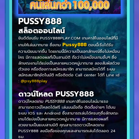
PUSSY888
สล็อตออนไลน์
ยินดีต้อนรับ PUSSY888PLAY.COM เกมคาสิโนออนไลน์ที่มี
Pussy888
เกมให้เล่นมากมาย ซึ่งเกม
ตอนนี้เริ่มได้รับ
ความนิยมมากขึ้น โดยเกมนี้มีความเป็นเอกลักษณ์ซึ่งไม่เหมือน
ใคร มีการแสดงผลที่เป็นสามมิติ ถือว่าไม่เหมือนเกมอื่นๆ ซึ่ง
ลักษณะเกมได้แบ่งเป็นหลายหมวดหมู่มากมาย ลองสัมผัสด้วย
ตัวเอง หรือต้องการสมัครสมาชิก สามารถสมัครได้ที่ ระบบ
สมัครสมาชิกอัตโนมัติ หรือติดต่อ Call center ได้ที่ Line id
:
@psy888play
ดาวน์โหลด PUSSY888
ดาวน์โหลดเกม
PUSSY888
เกมคาสิโนออนไลน์มาแรง
สามารถดาวน์โหลดได้ฟรี เล่นบนมือถือ ติดตั้งง่ายๆ ได้บน
ระบบ IOS และ Android ซื่งสามารถเล่นได้ครบทุซึ่งลักษณะ
เกมได้แบ่งเป็นหลายหมวดหมู่มากมาย มีการแสดงผลที่
สวยงามเป็นแบบสามมิติ คุณสามารถดาวน์โหลดเกม
PUSSY888 ลงมือถือของคุณและสามารถเล่นได้ตลอด 24
ช.ม.