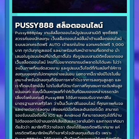
PUSSY888 สล็อตออนไลน์
Pussy888play เกมส์สล็อตออนไลน์รูปแบบสามมิติ พุซซี่888
สวรรค์ของนักลงทุน เว็บสล็อตออนไลน์ชั้นนำด้านสล็อตออนไลน์
ระบบแจกเครดิตฟรี AUTO เจ้าแรกในไทย แจกเครดิตฟรี 5,000
บาท ทุกวันทุกยูสเซอร์ และมาพร้อมกับหน้าตาเกมที่แตกต่าง นำ
เสนอในรูปแบบใหม่ที่น่าตื่นตาตื่นใจ คือรูปแบบสามมิติครั้งแรกของ
เว็บสล็อตออนไลน์ ใครที่ไม่อยากตกเทรนด์พลาดไม่ได้นะคะ ไม่ว่า
จะเป็นภาพที่คมชัดสวยงาม และรูปแบบเว็บไซต์ที่ทันสมัยทำให้การ
ลงทุนของคุณไม่ตกยุคอย่างแน่นอน นอกจากนี้เรายังมีโปรโมชั่น
เหมาะสำหรับนักลงทุนที่ต้องการหากำไรจากการลงทุนสูงสุด และ
เราก็ตอบโจทย์นั้น โปรโมชั่นที่จัดมาโอกาสที่คุณชนะการเดิมพันสูง
แน่นอนค่ะ แบบนี้เป็นเหตุผลที่ทำให้เป็นที่นิยมของเหล่าบรรดานัก
เสี่ยงโชคในขณะนี้ Pussy888 ได้รับการยอมรับจากคาสิโน
มาตรฐานสากลทั่วโลก ว่าเป็นเว็บคาสิโนออนไลน์ ที่คุณภาพคับจอ
และง่ายต่อการลงทุน เพียงแค่มีมือถือและอินเตอร์เน็ต สามารถ
รองรับบนมือถือทั้ง IOS และ Andriod ก็สามารถลงทุนได้ที่บ้าน
ไม่ต้องออกไปข้างนอกให้เสียเงินและเวลาอันมีค่า และทางเราคิดมา
ดีแล้วว่า สมาชิกที่ไว้วางใจเรา ต้องได้รับเครดิตฟรีมากมาย แค่
เครดิตฟรีสมาชิกใหม่ก็ทำเอาหัวใจนักลงทุนเต้นระรัว เพราะ
Pussy888play ได้รับฉายา เป็นมือหนึ่งของการให้เครดิตฟรีกับ