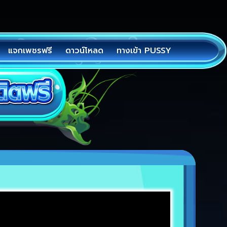
แจกเพชรฟรี
ดาวน์โหลด
ทางเข้า PUSSY