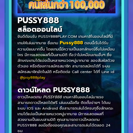
PUSSY888
สล็อตออนไลน์
ยินดีต้อนรับ PUSSY888PLAY.COM เกมคาสิโนออนไลน์ที่มี
Pussy888
เกมให้เล่นมากมาย ซึ่งเกม
ตอนนี้เริ่มได้รับ
ความนิยมมากขึ้น โดยเกมนี้มีความเป็นเอกลักษณ์ซึ่งไม่เหมือน
ใคร มีการแสดงผลที่เป็นสามมิติ ถือว่าไม่เหมือนเกมอื่นๆ ซึ่ง
ลักษณะเกมได้แบ่งเป็นหลายหมวดหมู่มากมาย ลองสัมผัสด้วย
ตัวเอง หรือต้องการสมัครสมาชิก สามารถสมัครได้ที่ ระบบ
สมัครสมาชิกอัตโนมัติ หรือติดต่อ Call center ได้ที่ Line id
:
@psy888play
ดาวน์โหลด PUSSY888
ดาวน์โหลดเกม
PUSSY888
เกมคาสิโนออนไลน์มาแรง
สามารถดาวน์โหลดได้ฟรี เล่นบนมือถือ ติดตั้งง่ายๆ ได้บน
ระบบ IOS และ Android ซื่งสามารถเล่นได้ครบทุซึ่งลักษณะ
เกมได้แบ่งเป็นหลายหมวดหมู่มากมาย มีการแสดงผลที่
สวยงามเป็นแบบสามมิติ คุณสามารถดาวน์โหลดเกม
PUSSY888 ลงมือถือของคุณและสามารถเล่นได้ตลอด 24
ช.ม.