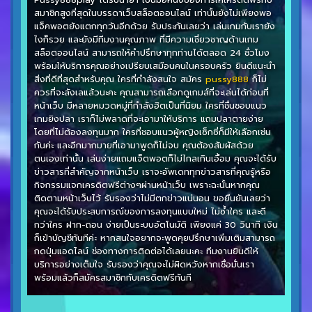
สมาชิกสูงที่สุดในบรรดาเว็บสล็อตออนไลน์ เท่านั้นยังไม่เพียงพอ
แจ็คพอตยังแตกทุกวันอีกด้วย รับประกันเลยว่า เล่นเกมกับเรายัง
ไงก็รวย และยังมีทีมงานคุณภาพ ที่มีความเชี่ยวชาญด้านเกม
สล็อตออนไลน์ สามารถให้คำปรึกษาทุกท่านได้ตลอด 24 ชั่วโมง
พร้อมให้บริการคุณอย่างเปรียบเสมือนคนในครอบครัว ยินดีแนะนำ
สิ่งที่ดีที่สุดสำหรับคุณ ใครที่กำลังสนใจ สมัคร
pussy888
ก็ไม่
ควรที่จะลังเลแล้วนะคะ คุณสามารถเลือกดูเกมส์ที่จะเล่นได้ก่อนที่
หน้าเว็บ มีหลายหมวดหมู่ที่กำลังฮิตเป็นที่นิยม ใครที่ชื่นชอบแนว
เกมยิงปลา เราก็ไม่พลาดที่จะเอามาให้บริการ แถมปลาตายง่าย
โดยที่ไม่ต้องลงทุนมาก ใครที่ชอบแนวผู้หญิงเซ็กซี่ก็มีให้เลือกเช่น
กันค่ะ และอีกมากมายที่เอามาพูดก็ไม่จบ คุณต้องสัมผัสด้วย
ตนเองเท่านั้น เล่นง่ายแถมแจ็ตพอตก็ไม่ไกลเกินเอื้อม คุณจะได้รับ
ข่าวสารที่สำคัญจากหน้าเว็บ เราจะอัพเดททุกข่าวสารที่คุณรู้หรือ
กิจกรรมแจกเครดิตฟรีต่างๆผ่านหน้าเว็บ เพราะฉะนั้นหากคุณ
ติดตามหน้าเว็บไว้ รับรองว่าไม่มีตกข่าวแน่นอน ขอยืนยันเลยว่า
คุณจะได้รับประสบการณ์ของการลงทุนแบบใหม่ ไม่ซ้ำใคร และดี
กว่าใคร ฝาก-ถอน ง่ายเป็นระบบอัตโนมัติ เพียงแค่ 30 วินาที เงิน
ก็เข้าบัญชีทันทีค่ะ หากสนใจอยากจะพูดคุยปรึกษาเพิ่มเติมสามารถ
กดปุ่มแอดไลน์ ช่องทางการติดต่อได้เลยนะคะ ทีมงานยินดีให้
บริการอย่างเต็มใจ รับรองว่าคุณจะไม่ผิดหวังหากเชื่อมั่นเรา
พร้อมแล้วก็สมัครสมาชิกกับเครดิตฟรีทันที