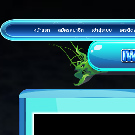
หน้าแรก
สมัครสมาชิก
เข้าสู่ระบบ
เครดิต