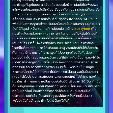
สมาชิกสูงที่สุดในบรรดาเว็บสล็อตออนไลน์ เท่านั้นยังไม่เพียงพอ
แจ็คพอตยังแตกทุกวันอีกด้วย รับประกันเลยว่า เล่นเกมกับเรายัง
ไงก็รวย และยังมีทีมงานคุณภาพ ที่มีความเชี่ยวชาญด้านเกม
สล็อตออนไลน์ สามารถให้คำปรึกษาทุกท่านได้ตลอด 24 ชั่วโมง
พร้อมให้บริการคุณอย่างเปรียบเสมือนคนในครอบครัว ยินดีแนะนำ
สิ่งที่ดีที่สุดสำหรับคุณ ใครที่กำลังสนใจ สมัคร
pussy888
ก็ไม่
ควรที่จะลังเลแล้วนะคะ คุณสามารถเลือกดูเกมส์ที่จะเล่นได้ก่อนที่
หน้าเว็บ มีหลายหมวดหมู่ที่กำลังฮิตเป็นที่นิยม ใครที่ชื่นชอบแนว
เกมยิงปลา เราก็ไม่พลาดที่จะเอามาให้บริการ แถมปลาตายง่าย
โดยที่ไม่ต้องลงทุนมาก ใครที่ชอบแนวผู้หญิงเซ็กซี่ก็มีให้เลือกเช่น
กันค่ะ และอีกมากมายที่เอามาพูดก็ไม่จบ คุณต้องสัมผัสด้วย
ตนเองเท่านั้น เล่นง่ายแถมแจ็ตพอตก็ไม่ไกลเกินเอื้อม คุณจะได้รับ
ข่าวสารที่สำคัญจากหน้าเว็บ เราจะอัพเดททุกข่าวสารที่คุณรู้หรือ
กิจกรรมแจกเครดิตฟรีต่างๆผ่านหน้าเว็บ เพราะฉะนั้นหากคุณ
ติดตามหน้าเว็บไว้ รับรองว่าไม่มีตกข่าวแน่นอน ขอยืนยันเลยว่า
คุณจะได้รับประสบการณ์ของการลงทุนแบบใหม่ ไม่ซ้ำใคร และดี
กว่าใคร ฝาก-ถอน ง่ายเป็นระบบอัตโนมัติ เพียงแค่ 30 วินาที เงิน
ก็เข้าบัญชีทันทีค่ะ หากสนใจอยากจะพูดคุยปรึกษาเพิ่มเติมสามารถ
กดปุ่มแอดไลน์ ช่องทางการติดต่อได้เลยนะคะ ทีมงานยินดีให้
บริการอย่างเต็มใจ รับรองว่าคุณจะไม่ผิดหวังหากเชื่อมั่นเรา
พร้อมแล้วก็สมัครสมาชิกกับเครดิตฟรีทันที