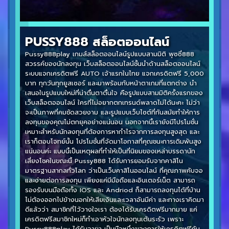
PUSSY888 สล็อตออนไลน์
Pussy888play เกมส์สล็อตออนไลน์รูปแบบสามมิติ พุซซี่888
สวรรค์ของนักลงทุน เว็บสล็อตออนไลน์ชั้นนำด้านสล็อตออนไลน์
ระบบแจกเครดิตฟรี AUTO เจ้าแรกในไทย แจกเครดิตฟรี 5,000
บาท ทุกวันทุกยูสเซอร์ และมาพร้อมกับหน้าตาเกมที่แตกต่าง นำ
เสนอในรูปแบบใหม่ที่น่าตื่นตาตื่นใจ คือรูปแบบสามมิติครั้งแรกของ
เว็บสล็อตออนไลน์ ใครที่ไม่อยากตกเทรนด์พลาดไม่ได้นะคะ ไม่ว่า
จะเป็นภาพที่คมชัดสวยงาม และรูปแบบเว็บไซต์ที่ทันสมัยทำให้การ
ลงทุนของคุณไม่ตกยุคอย่างแน่นอน นอกจากนี้เรายังมีโปรโมชั่น
เหมาะสำหรับนักลงทุนที่ต้องการหากำไรจากการลงทุนสูงสุด และ
เราก็ตอบโจทย์นั้น โปรโมชั่นที่จัดมาโอกาสที่คุณชนะการเดิมพันสูง
แน่นอนค่ะ แบบนี้เป็นเหตุผลที่ทำให้เป็นที่นิยมของเหล่าบรรดานัก
เสี่ยงโชคในขณะนี้ Pussy888 ได้รับการยอมรับจากคาสิโน
มาตรฐานสากลทั่วโลก ว่าเป็นเว็บคาสิโนออนไลน์ ที่คุณภาพคับจอ
และง่ายต่อการลงทุน เพียงแค่มีมือถือและอินเตอร์เน็ต สามารถ
รองรับบนมือถือทั้ง IOS และ Andriod ก็สามารถลงทุนได้ที่บ้าน
ไม่ต้องออกไปข้างนอกให้เสียเงินและเวลาอันมีค่า และทางเราคิดมา
ดีแล้วว่า สมาชิกที่ไว้วางใจเรา ต้องได้รับเครดิตฟรีมากมาย แค่
เครดิตฟรีสมาชิกใหม่ก็ทำเอาหัวใจนักลงทุนเต้นระรัว เพราะ
Pussy888play ได้รับฉายา เป็นมือหนึ่งของการให้เครดิตฟรีกับ