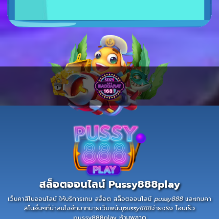
สล็อตออนไลน์ Pussy888play
เว็บคาสิโนออนไลน์ ให้บริการเกม สล็อต สล็อตออนไลน์
pussy888
และเกมคา
สิโนอื่นๆที่น่าสนใจอีกมากมายเว็บพนัน
pussy888
จ่ายจริง โอนเร็ว
pussy888play ห้ามพลาด