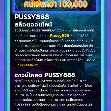
PUSSY888
สล็อตออนไลน์
ยินดีต้อนรับ PUSSY888PLAY.COM เกมคาสิโนออนไลน์ที่มี
Pussy888
เกมให้เล่นมากมาย ซึ่งเกม
ตอนนี้เริ่มได้รับ
ความนิยมมากขึ้น โดยเกมนี้มีความเป็นเอกลักษณ์ซึ่งไม่เหมือน
ใคร มีการแสดงผลที่เป็นสามมิติ ถือว่าไม่เหมือนเกมอื่นๆ ซึ่ง
ลักษณะเกมได้แบ่งเป็นหลายหมวดหมู่มากมาย ลองสัมผัสด้วย
ตัวเอง หรือต้องการสมัครสมาชิก สามารถสมัครได้ที่ ระบบ
สมัครสมาชิกอัตโนมัติ หรือติดต่อ Call center ได้ที่ Line id
:
@psy888play
ดาวน์โหลด PUSSY888
ดาวน์โหลดเกม
PUSSY888
เกมคาสิโนออนไลน์มาแรง
สามารถดาวน์โหลดได้ฟรี เล่นบนมือถือ ติดตั้งง่ายๆ ได้บน
ระบบ IOS และ Android ซื่งสามารถเล่นได้ครบทุซึ่งลักษณะ
เกมได้แบ่งเป็นหลายหมวดหมู่มากมาย มีการแสดงผลที่
สวยงามเป็นแบบสามมิติ คุณสามารถดาวน์โหลดเกม
PUSSY888 ลงมือถือของคุณและสามารถเล่นได้ตลอด 24
ช.ม.