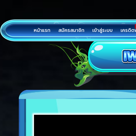
หน้าแรก
สมัครสมาชิก
เข้าสู่ระบบ
เครดิต