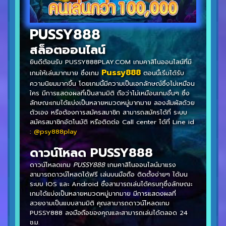
PUSSY888
สล็อตออนไลน์
ยินดีต้อนรับ PUSSY888PLAY.COM เกมคาสิโนออนไลน์ที่มี
Pussy888
เกมให้เล่นมากมาย ซึ่งเกม
ตอนนี้เริ่มได้รับ
ความนิยมมากขึ้น โดยเกมนี้มีความเป็นเอกลักษณ์ซึ่งไม่เหมือน
ใคร มีการแสดงผลที่เป็นสามมิติ ถือว่าไม่เหมือนเกมอื่นๆ ซึ่ง
ลักษณะเกมได้แบ่งเป็นหลายหมวดหมู่มากมาย ลองสัมผัสด้วย
ตัวเอง หรือต้องการสมัครสมาชิก สามารถสมัครได้ที่ ระบบ
สมัครสมาชิกอัตโนมัติ หรือติดต่อ Call center ได้ที่ Line id
:
@psy888play
ดาวน์โหลด PUSSY888
ดาวน์โหลดเกม
PUSSY888
เกมคาสิโนออนไลน์มาแรง
สามารถดาวน์โหลดได้ฟรี เล่นบนมือถือ ติดตั้งง่ายๆ ได้บน
ระบบ IOS และ Android ซื่งสามารถเล่นได้ครบทุซึ่งลักษณะ
เกมได้แบ่งเป็นหลายหมวดหมู่มากมาย มีการแสดงผลที่
สวยงามเป็นแบบสามมิติ คุณสามารถดาวน์โหลดเกม
PUSSY888 ลงมือถือของคุณและสามารถเล่นได้ตลอด 24
ช.ม.