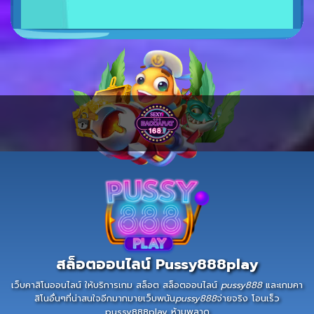
สล็อตออนไลน์ Pussy888play
เว็บคาสิโนออนไลน์ ให้บริการเกม สล็อต สล็อตออนไลน์
pussy888
และเกมคา
สิโนอื่นๆที่น่าสนใจอีกมากมายเว็บพนัน
pussy888
จ่ายจริง โอนเร็ว
pussy888play ห้ามพลาด