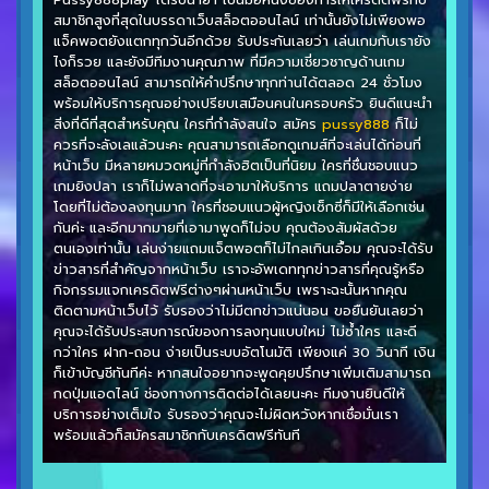
สมาชิกสูงที่สุดในบรรดาเว็บสล็อตออนไลน์ เท่านั้นยังไม่เพียงพอ
แจ็คพอตยังแตกทุกวันอีกด้วย รับประกันเลยว่า เล่นเกมกับเรายัง
ไงก็รวย และยังมีทีมงานคุณภาพ ที่มีความเชี่ยวชาญด้านเกม
สล็อตออนไลน์ สามารถให้คำปรึกษาทุกท่านได้ตลอด 24 ชั่วโมง
พร้อมให้บริการคุณอย่างเปรียบเสมือนคนในครอบครัว ยินดีแนะนำ
สิ่งที่ดีที่สุดสำหรับคุณ ใครที่กำลังสนใจ สมัคร
pussy888
ก็ไม่
ควรที่จะลังเลแล้วนะคะ คุณสามารถเลือกดูเกมส์ที่จะเล่นได้ก่อนที่
หน้าเว็บ มีหลายหมวดหมู่ที่กำลังฮิตเป็นที่นิยม ใครที่ชื่นชอบแนว
เกมยิงปลา เราก็ไม่พลาดที่จะเอามาให้บริการ แถมปลาตายง่าย
โดยที่ไม่ต้องลงทุนมาก ใครที่ชอบแนวผู้หญิงเซ็กซี่ก็มีให้เลือกเช่น
กันค่ะ และอีกมากมายที่เอามาพูดก็ไม่จบ คุณต้องสัมผัสด้วย
ตนเองเท่านั้น เล่นง่ายแถมแจ็ตพอตก็ไม่ไกลเกินเอื้อม คุณจะได้รับ
ข่าวสารที่สำคัญจากหน้าเว็บ เราจะอัพเดททุกข่าวสารที่คุณรู้หรือ
กิจกรรมแจกเครดิตฟรีต่างๆผ่านหน้าเว็บ เพราะฉะนั้นหากคุณ
ติดตามหน้าเว็บไว้ รับรองว่าไม่มีตกข่าวแน่นอน ขอยืนยันเลยว่า
คุณจะได้รับประสบการณ์ของการลงทุนแบบใหม่ ไม่ซ้ำใคร และดี
กว่าใคร ฝาก-ถอน ง่ายเป็นระบบอัตโนมัติ เพียงแค่ 30 วินาที เงิน
ก็เข้าบัญชีทันทีค่ะ หากสนใจอยากจะพูดคุยปรึกษาเพิ่มเติมสามารถ
กดปุ่มแอดไลน์ ช่องทางการติดต่อได้เลยนะคะ ทีมงานยินดีให้
บริการอย่างเต็มใจ รับรองว่าคุณจะไม่ผิดหวังหากเชื่อมั่นเรา
พร้อมแล้วก็สมัครสมาชิกกับเครดิตฟรีทันที