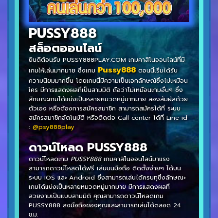
PUSSY888
สล็อตออนไลน์
ยินดีต้อนรับ PUSSY888PLAY.COM เกมคาสิโนออนไลน์ที่มี
Pussy888
เกมให้เล่นมากมาย ซึ่งเกม
ตอนนี้เริ่มได้รับ
ความนิยมมากขึ้น โดยเกมนี้มีความเป็นเอกลักษณ์ซึ่งไม่เหมือน
ใคร มีการแสดงผลที่เป็นสามมิติ ถือว่าไม่เหมือนเกมอื่นๆ ซึ่ง
ลักษณะเกมได้แบ่งเป็นหลายหมวดหมู่มากมาย ลองสัมผัสด้วย
ตัวเอง หรือต้องการสมัครสมาชิก สามารถสมัครได้ที่ ระบบ
สมัครสมาชิกอัตโนมัติ หรือติดต่อ Call center ได้ที่ Line id
:
@psy888play
ดาวน์โหลด PUSSY888
ดาวน์โหลดเกม
PUSSY888
เกมคาสิโนออนไลน์มาแรง
สามารถดาวน์โหลดได้ฟรี เล่นบนมือถือ ติดตั้งง่ายๆ ได้บน
ระบบ IOS และ Android ซื่งสามารถเล่นได้ครบทุซึ่งลักษณะ
เกมได้แบ่งเป็นหลายหมวดหมู่มากมาย มีการแสดงผลที่
สวยงามเป็นแบบสามมิติ คุณสามารถดาวน์โหลดเกม
PUSSY888 ลงมือถือของคุณและสามารถเล่นได้ตลอด 24
ช.ม.