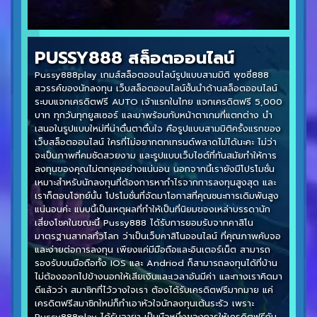
PUSSY888 สล็อตออนไลน์
Pussy888play เกมส์สล็อตออนไลน์รูปแบบสามมิติ พุซซี่888
สวรรค์ของนักลงทุน เว็บสล็อตออนไลน์ชั้นนำด้านสล็อตออนไลน์
ระบบแจกเครดิตฟรี AUTO เจ้าแรกในไทย แจกเครดิตฟรี 5,000
บาท ทุกวันทุกยูสเซอร์ และมาพร้อมกับหน้าตาเกมที่แตกต่าง นำ
เสนอในรูปแบบใหม่ที่น่าตื่นตาตื่นใจ คือรูปแบบสามมิติครั้งแรกของ
เว็บสล็อตออนไลน์ ใครที่ไม่อยากตกเทรนด์พลาดไม่ได้นะคะ ไม่ว่า
จะเป็นภาพที่คมชัดสวยงาม และรูปแบบเว็บไซต์ที่ทันสมัยทำให้การ
ลงทุนของคุณไม่ตกยุคอย่างแน่นอน นอกจากนี้เรายังมีโปรโมชั่น
เหมาะสำหรับนักลงทุนที่ต้องการหากำไรจากการลงทุนสูงสุด และ
เราก็ตอบโจทย์นั้น โปรโมชั่นที่จัดมาโอกาสที่คุณชนะการเดิมพันสูง
แน่นอนค่ะ แบบนี้เป็นเหตุผลที่ทำให้เป็นที่นิยมของเหล่าบรรดานัก
เสี่ยงโชคในขณะนี้ Pussy888 ได้รับการยอมรับจากคาสิโน
มาตรฐานสากลทั่วโลก ว่าเป็นเว็บคาสิโนออนไลน์ ที่คุณภาพคับจอ
และง่ายต่อการลงทุน เพียงแค่มีมือถือและอินเตอร์เน็ต สามารถ
รองรับบนมือถือทั้ง IOS และ Andriod ก็สามารถลงทุนได้ที่บ้าน
ไม่ต้องออกไปข้างนอกให้เสียเงินและเวลาอันมีค่า และทางเราคิดมา
ดีแล้วว่า สมาชิกที่ไว้วางใจเรา ต้องได้รับเครดิตฟรีมากมาย แค่
เครดิตฟรีสมาชิกใหม่ก็ทำเอาหัวใจนักลงทุนเต้นระรัว เพราะ
Pussy888play ได้รับฉายา เป็นมือหนึ่งของการให้เครดิตฟรีกับ