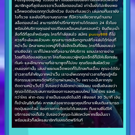
สมาชิกสูงที่สุดในบรรดาเว็บสล็อตออนไลน์ เท่านั้นยังไม่เพียงพอ
แจ็คพอตยังแตกทุกวันอีกด้วย รับประกันเลยว่า เล่นเกมกับเรายัง
ไงก็รวย และยังมีทีมงานคุณภาพ ที่มีความเชี่ยวชาญด้านเกม
สล็อตออนไลน์ สามารถให้คำปรึกษาทุกท่านได้ตลอด 24 ชั่วโมง
พร้อมให้บริการคุณอย่างเปรียบเสมือนคนในครอบครัว ยินดีแนะนำ
สิ่งที่ดีที่สุดสำหรับคุณ ใครที่กำลังสนใจ สมัคร
pussy888
ก็ไม่
ควรที่จะลังเลแล้วนะคะ คุณสามารถเลือกดูเกมส์ที่จะเล่นได้ก่อนที่
หน้าเว็บ มีหลายหมวดหมู่ที่กำลังฮิตเป็นที่นิยม ใครที่ชื่นชอบแนว
เกมยิงปลา เราก็ไม่พลาดที่จะเอามาให้บริการ แถมปลาตายง่าย
โดยที่ไม่ต้องลงทุนมาก ใครที่ชอบแนวผู้หญิงเซ็กซี่ก็มีให้เลือกเช่น
กันค่ะ และอีกมากมายที่เอามาพูดก็ไม่จบ คุณต้องสัมผัสด้วย
ตนเองเท่านั้น เล่นง่ายแถมแจ็ตพอตก็ไม่ไกลเกินเอื้อม คุณจะได้รับ
ข่าวสารที่สำคัญจากหน้าเว็บ เราจะอัพเดททุกข่าวสารที่คุณรู้หรือ
กิจกรรมแจกเครดิตฟรีต่างๆผ่านหน้าเว็บ เพราะฉะนั้นหากคุณ
ติดตามหน้าเว็บไว้ รับรองว่าไม่มีตกข่าวแน่นอน ขอยืนยันเลยว่า
คุณจะได้รับประสบการณ์ของการลงทุนแบบใหม่ ไม่ซ้ำใคร และดี
กว่าใคร ฝาก-ถอน ง่ายเป็นระบบอัตโนมัติ เพียงแค่ 30 วินาที เงิน
ก็เข้าบัญชีทันทีค่ะ หากสนใจอยากจะพูดคุยปรึกษาเพิ่มเติมสามารถ
กดปุ่มแอดไลน์ ช่องทางการติดต่อได้เลยนะคะ ทีมงานยินดีให้
บริการอย่างเต็มใจ รับรองว่าคุณจะไม่ผิดหวังหากเชื่อมั่นเรา
พร้อมแล้วก็สมัครสมาชิกกับเครดิตฟรีทันที