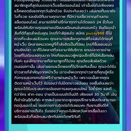
สมาชิกสูงที่สุดในบรรดาเว็บสล็อตออนไลน์ เท่านั้นยังไม่เพียงพอ
แจ็คพอตยังแตกทุกวันอีกด้วย รับประกันเลยว่า เล่นเกมกับเรายัง
ไงก็รวย และยังมีทีมงานคุณภาพ ที่มีความเชี่ยวชาญด้านเกม
สล็อตออนไลน์ สามารถให้คำปรึกษาทุกท่านได้ตลอด 24 ชั่วโมง
พร้อมให้บริการคุณอย่างเปรียบเสมือนคนในครอบครัว ยินดีแนะนำ
สิ่งที่ดีที่สุดสำหรับคุณ ใครที่กำลังสนใจ สมัคร
pussy888
ก็ไม่
ควรที่จะลังเลแล้วนะคะ คุณสามารถเลือกดูเกมส์ที่จะเล่นได้ก่อนที่
หน้าเว็บ มีหลายหมวดหมู่ที่กำลังฮิตเป็นที่นิยม ใครที่ชื่นชอบแนว
เกมยิงปลา เราก็ไม่พลาดที่จะเอามาให้บริการ แถมปลาตายง่าย
โดยที่ไม่ต้องลงทุนมาก ใครที่ชอบแนวผู้หญิงเซ็กซี่ก็มีให้เลือกเช่น
กันค่ะ และอีกมากมายที่เอามาพูดก็ไม่จบ คุณต้องสัมผัสด้วย
ตนเองเท่านั้น เล่นง่ายแถมแจ็ตพอตก็ไม่ไกลเกินเอื้อม คุณจะได้รับ
ข่าวสารที่สำคัญจากหน้าเว็บ เราจะอัพเดททุกข่าวสารที่คุณรู้หรือ
กิจกรรมแจกเครดิตฟรีต่างๆผ่านหน้าเว็บ เพราะฉะนั้นหากคุณ
ติดตามหน้าเว็บไว้ รับรองว่าไม่มีตกข่าวแน่นอน ขอยืนยันเลยว่า
คุณจะได้รับประสบการณ์ของการลงทุนแบบใหม่ ไม่ซ้ำใคร และดี
กว่าใคร ฝาก-ถอน ง่ายเป็นระบบอัตโนมัติ เพียงแค่ 30 วินาที เงิน
ก็เข้าบัญชีทันทีค่ะ หากสนใจอยากจะพูดคุยปรึกษาเพิ่มเติมสามารถ
กดปุ่มแอดไลน์ ช่องทางการติดต่อได้เลยนะคะ ทีมงานยินดีให้
บริการอย่างเต็มใจ รับรองว่าคุณจะไม่ผิดหวังหากเชื่อมั่นเรา
พร้อมแล้วก็สมัครสมาชิกกับเครดิตฟรีทันที