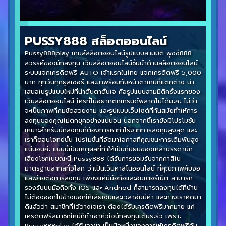
PUSSY888 สล็อตออนไลน์
Pussy888play เกมส์สล็อตออนไลน์รูปแบบสามมิติ พุซซี่888
สวรรค์ของนักลงทุน เว็บสล็อตออนไลน์ชั้นนำด้านสล็อตออนไลน์
ระบบแจกเครดิตฟรี AUTO เจ้าแรกในไทย แจกเครดิตฟรี 5,000
บาท ทุกวันทุกยูสเซอร์ และมาพร้อมกับหน้าตาเกมที่แตกต่าง นำ
เสนอในรูปแบบใหม่ที่น่าตื่นตาตื่นใจ คือรูปแบบสามมิติครั้งแรกของ
เว็บสล็อตออนไลน์ ใครที่ไม่อยากตกเทรนด์พลาดไม่ได้นะคะ ไม่ว่า
จะเป็นภาพที่คมชัดสวยงาม และรูปแบบเว็บไซต์ที่ทันสมัยทำให้การ
ลงทุนของคุณไม่ตกยุคอย่างแน่นอน นอกจากนี้เรายังมีโปรโมชั่น
เหมาะสำหรับนักลงทุนที่ต้องการหากำไรจากการลงทุนสูงสุด และ
เราก็ตอบโจทย์นั้น โปรโมชั่นที่จัดมาโอกาสที่คุณชนะการเดิมพันสูง
แน่นอนค่ะ แบบนี้เป็นเหตุผลที่ทำให้เป็นที่นิยมของเหล่าบรรดานัก
เสี่ยงโชคในขณะนี้ Pussy888 ได้รับการยอมรับจากคาสิโน
มาตรฐานสากลทั่วโลก ว่าเป็นเว็บคาสิโนออนไลน์ ที่คุณภาพคับจอ
และง่ายต่อการลงทุน เพียงแค่มีมือถือและอินเตอร์เน็ต สามารถ
รองรับบนมือถือทั้ง IOS และ Andriod ก็สามารถลงทุนได้ที่บ้าน
ไม่ต้องออกไปข้างนอกให้เสียเงินและเวลาอันมีค่า และทางเราคิดมา
ดีแล้วว่า สมาชิกที่ไว้วางใจเรา ต้องได้รับเครดิตฟรีมากมาย แค่
เครดิตฟรีสมาชิกใหม่ก็ทำเอาหัวใจนักลงทุนเต้นระรัว เพราะ
Pussy888play ได้รับฉายา เป็นมือหนึ่งของการให้เครดิตฟรีกับ