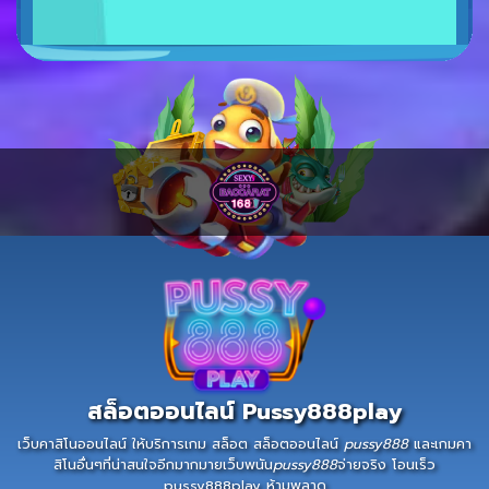
สล็อตออนไลน์ Pussy888play
เว็บคาสิโนออนไลน์ ให้บริการเกม สล็อต สล็อตออนไลน์
pussy888
และเกมคา
สิโนอื่นๆที่น่าสนใจอีกมากมายเว็บพนัน
pussy888
จ่ายจริง โอนเร็ว
pussy888play ห้ามพลาด