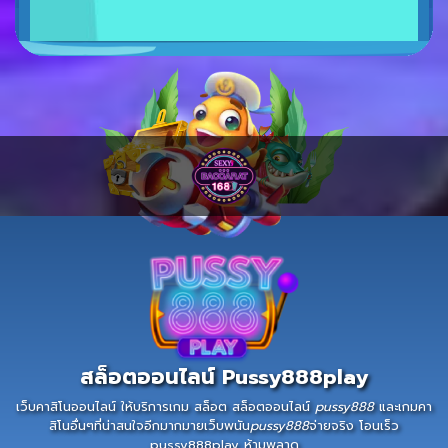
สล็อตออนไลน์ Pussy888play
เว็บคาสิโนออนไลน์ ให้บริการเกม สล็อต สล็อตออนไลน์
pussy888
และเกมคา
สิโนอื่นๆที่น่าสนใจอีกมากมายเว็บพนัน
pussy888
จ่ายจริง โอนเร็ว
pussy888play ห้ามพลาด