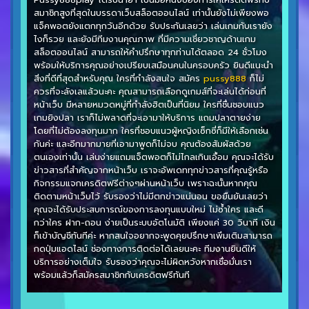
สมาชิกสูงที่สุดในบรรดาเว็บสล็อตออนไลน์ เท่านั้นยังไม่เพียงพอ
แจ็คพอตยังแตกทุกวันอีกด้วย รับประกันเลยว่า เล่นเกมกับเรายัง
ไงก็รวย และยังมีทีมงานคุณภาพ ที่มีความเชี่ยวชาญด้านเกม
สล็อตออนไลน์ สามารถให้คำปรึกษาทุกท่านได้ตลอด 24 ชั่วโมง
พร้อมให้บริการคุณอย่างเปรียบเสมือนคนในครอบครัว ยินดีแนะนำ
สิ่งที่ดีที่สุดสำหรับคุณ ใครที่กำลังสนใจ สมัคร
pussy888
ก็ไม่
ควรที่จะลังเลแล้วนะคะ คุณสามารถเลือกดูเกมส์ที่จะเล่นได้ก่อนที่
หน้าเว็บ มีหลายหมวดหมู่ที่กำลังฮิตเป็นที่นิยม ใครที่ชื่นชอบแนว
เกมยิงปลา เราก็ไม่พลาดที่จะเอามาให้บริการ แถมปลาตายง่าย
โดยที่ไม่ต้องลงทุนมาก ใครที่ชอบแนวผู้หญิงเซ็กซี่ก็มีให้เลือกเช่น
กันค่ะ และอีกมากมายที่เอามาพูดก็ไม่จบ คุณต้องสัมผัสด้วย
ตนเองเท่านั้น เล่นง่ายแถมแจ็ตพอตก็ไม่ไกลเกินเอื้อม คุณจะได้รับ
ข่าวสารที่สำคัญจากหน้าเว็บ เราจะอัพเดททุกข่าวสารที่คุณรู้หรือ
กิจกรรมแจกเครดิตฟรีต่างๆผ่านหน้าเว็บ เพราะฉะนั้นหากคุณ
ติดตามหน้าเว็บไว้ รับรองว่าไม่มีตกข่าวแน่นอน ขอยืนยันเลยว่า
คุณจะได้รับประสบการณ์ของการลงทุนแบบใหม่ ไม่ซ้ำใคร และดี
กว่าใคร ฝาก-ถอน ง่ายเป็นระบบอัตโนมัติ เพียงแค่ 30 วินาที เงิน
ก็เข้าบัญชีทันทีค่ะ หากสนใจอยากจะพูดคุยปรึกษาเพิ่มเติมสามารถ
กดปุ่มแอดไลน์ ช่องทางการติดต่อได้เลยนะคะ ทีมงานยินดีให้
บริการอย่างเต็มใจ รับรองว่าคุณจะไม่ผิดหวังหากเชื่อมั่นเรา
พร้อมแล้วก็สมัครสมาชิกกับเครดิตฟรีทันที