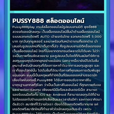
PUSSY888 สล็อตออนไลน์
Pussy888play เกมส์สล็อตออนไลน์รูปแบบสามมิติ พุซซี่888
สวรรค์ของนักลงทุน เว็บสล็อตออนไลน์ชั้นนำด้านสล็อตออนไลน์
ระบบแจกเครดิตฟรี AUTO เจ้าแรกในไทย แจกเครดิตฟรี 5,000
บาท ทุกวันทุกยูสเซอร์ และมาพร้อมกับหน้าตาเกมที่แตกต่าง นำ
เสนอในรูปแบบใหม่ที่น่าตื่นตาตื่นใจ คือรูปแบบสามมิติครั้งแรกของ
เว็บสล็อตออนไลน์ ใครที่ไม่อยากตกเทรนด์พลาดไม่ได้นะคะ ไม่ว่า
จะเป็นภาพที่คมชัดสวยงาม และรูปแบบเว็บไซต์ที่ทันสมัยทำให้การ
ลงทุนของคุณไม่ตกยุคอย่างแน่นอน นอกจากนี้เรายังมีโปรโมชั่น
เหมาะสำหรับนักลงทุนที่ต้องการหากำไรจากการลงทุนสูงสุด และ
เราก็ตอบโจทย์นั้น โปรโมชั่นที่จัดมาโอกาสที่คุณชนะการเดิมพันสูง
แน่นอนค่ะ แบบนี้เป็นเหตุผลที่ทำให้เป็นที่นิยมของเหล่าบรรดานัก
เสี่ยงโชคในขณะนี้ Pussy888 ได้รับการยอมรับจากคาสิโน
มาตรฐานสากลทั่วโลก ว่าเป็นเว็บคาสิโนออนไลน์ ที่คุณภาพคับจอ
และง่ายต่อการลงทุน เพียงแค่มีมือถือและอินเตอร์เน็ต สามารถ
รองรับบนมือถือทั้ง IOS และ Andriod ก็สามารถลงทุนได้ที่บ้าน
ไม่ต้องออกไปข้างนอกให้เสียเงินและเวลาอันมีค่า และทางเราคิดมา
ดีแล้วว่า สมาชิกที่ไว้วางใจเรา ต้องได้รับเครดิตฟรีมากมาย แค่
เครดิตฟรีสมาชิกใหม่ก็ทำเอาหัวใจนักลงทุนเต้นระรัว เพราะ
Pussy888play ได้รับฉายา เป็นมือหนึ่งของการให้เครดิตฟรีกับ