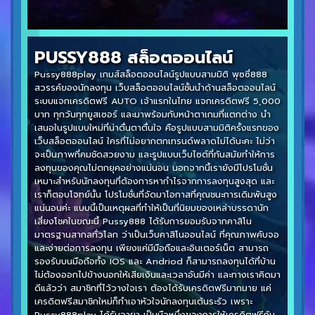
PUSSY888 สล็อตออนไลน์
Pussy888play เกมส์สล็อตออนไลน์รูปแบบสามมิติ พุซซี่888
สวรรค์ของนักลงทุน เว็บสล็อตออนไลน์ชั้นนำด้านสล็อตออนไลน์
ระบบแจกเครดิตฟรี AUTO เจ้าแรกในไทย แจกเครดิตฟรี 5,000
บาท ทุกวันทุกยูสเซอร์ และมาพร้อมกับหน้าตาเกมที่แตกต่าง นำ
เสนอในรูปแบบใหม่ที่น่าตื่นตาตื่นใจ คือรูปแบบสามมิติครั้งแรกของ
เว็บสล็อตออนไลน์ ใครที่ไม่อยากตกเทรนด์พลาดไม่ได้นะคะ ไม่ว่า
จะเป็นภาพที่คมชัดสวยงาม และรูปแบบเว็บไซต์ที่ทันสมัยทำให้การ
ลงทุนของคุณไม่ตกยุคอย่างแน่นอน นอกจากนี้เรายังมีโปรโมชั่น
เหมาะสำหรับนักลงทุนที่ต้องการหากำไรจากการลงทุนสูงสุด และ
เราก็ตอบโจทย์นั้น โปรโมชั่นที่จัดมาโอกาสที่คุณชนะการเดิมพันสูง
แน่นอนค่ะ แบบนี้เป็นเหตุผลที่ทำให้เป็นที่นิยมของเหล่าบรรดานัก
เสี่ยงโชคในขณะนี้ Pussy888 ได้รับการยอมรับจากคาสิโน
มาตรฐานสากลทั่วโลก ว่าเป็นเว็บคาสิโนออนไลน์ ที่คุณภาพคับจอ
และง่ายต่อการลงทุน เพียงแค่มีมือถือและอินเตอร์เน็ต สามารถ
รองรับบนมือถือทั้ง IOS และ Andriod ก็สามารถลงทุนได้ที่บ้าน
ไม่ต้องออกไปข้างนอกให้เสียเงินและเวลาอันมีค่า และทางเราคิดมา
ดีแล้วว่า สมาชิกที่ไว้วางใจเรา ต้องได้รับเครดิตฟรีมากมาย แค่
เครดิตฟรีสมาชิกใหม่ก็ทำเอาหัวใจนักลงทุนเต้นระรัว เพราะ
Pussy888play ได้รับฉายา เป็นมือหนึ่งของการให้เครดิตฟรีกับ