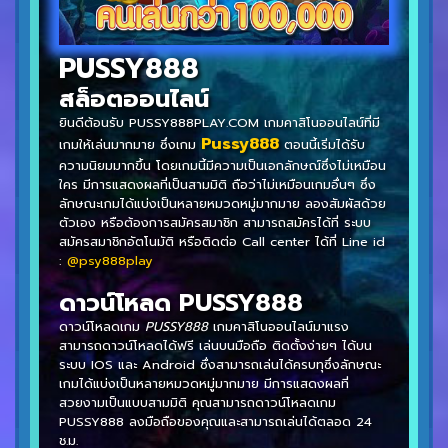
PUSSY888
สล็อตออนไลน์
ยินดีต้อนรับ PUSSY888PLAY.COM เกมคาสิโนออนไลน์ที่มี
Pussy888
เกมให้เล่นมากมาย ซึ่งเกม
ตอนนี้เริ่มได้รับ
ความนิยมมากขึ้น โดยเกมนี้มีความเป็นเอกลักษณ์ซึ่งไม่เหมือน
ใคร มีการแสดงผลที่เป็นสามมิติ ถือว่าไม่เหมือนเกมอื่นๆ ซึ่ง
ลักษณะเกมได้แบ่งเป็นหลายหมวดหมู่มากมาย ลองสัมผัสด้วย
ตัวเอง หรือต้องการสมัครสมาชิก สามารถสมัครได้ที่ ระบบ
สมัครสมาชิกอัตโนมัติ หรือติดต่อ Call center ได้ที่ Line id
:
@psy888play
ดาวน์โหลด PUSSY888
ดาวน์โหลดเกม
PUSSY888
เกมคาสิโนออนไลน์มาแรง
สามารถดาวน์โหลดได้ฟรี เล่นบนมือถือ ติดตั้งง่ายๆ ได้บน
ระบบ IOS และ Android ซื่งสามารถเล่นได้ครบทุซึ่งลักษณะ
เกมได้แบ่งเป็นหลายหมวดหมู่มากมาย มีการแสดงผลที่
สวยงามเป็นแบบสามมิติ คุณสามารถดาวน์โหลดเกม
PUSSY888 ลงมือถือของคุณและสามารถเล่นได้ตลอด 24
ช.ม.