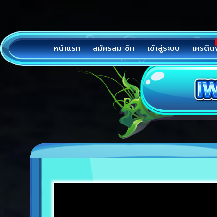
หน้าแรก
สมัครสมาชิก
เข้าสู่ระบบ
เครดิต