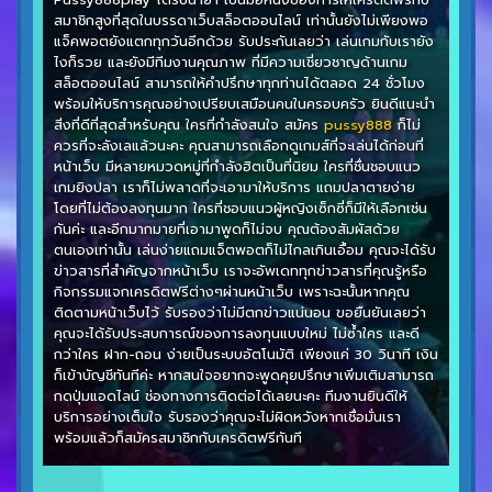
สมาชิกสูงที่สุดในบรรดาเว็บสล็อตออนไลน์ เท่านั้นยังไม่เพียงพอ
แจ็คพอตยังแตกทุกวันอีกด้วย รับประกันเลยว่า เล่นเกมกับเรายัง
ไงก็รวย และยังมีทีมงานคุณภาพ ที่มีความเชี่ยวชาญด้านเกม
สล็อตออนไลน์ สามารถให้คำปรึกษาทุกท่านได้ตลอด 24 ชั่วโมง
พร้อมให้บริการคุณอย่างเปรียบเสมือนคนในครอบครัว ยินดีแนะนำ
สิ่งที่ดีที่สุดสำหรับคุณ ใครที่กำลังสนใจ สมัคร
pussy888
ก็ไม่
ควรที่จะลังเลแล้วนะคะ คุณสามารถเลือกดูเกมส์ที่จะเล่นได้ก่อนที่
หน้าเว็บ มีหลายหมวดหมู่ที่กำลังฮิตเป็นที่นิยม ใครที่ชื่นชอบแนว
เกมยิงปลา เราก็ไม่พลาดที่จะเอามาให้บริการ แถมปลาตายง่าย
โดยที่ไม่ต้องลงทุนมาก ใครที่ชอบแนวผู้หญิงเซ็กซี่ก็มีให้เลือกเช่น
กันค่ะ และอีกมากมายที่เอามาพูดก็ไม่จบ คุณต้องสัมผัสด้วย
ตนเองเท่านั้น เล่นง่ายแถมแจ็ตพอตก็ไม่ไกลเกินเอื้อม คุณจะได้รับ
ข่าวสารที่สำคัญจากหน้าเว็บ เราจะอัพเดททุกข่าวสารที่คุณรู้หรือ
กิจกรรมแจกเครดิตฟรีต่างๆผ่านหน้าเว็บ เพราะฉะนั้นหากคุณ
ติดตามหน้าเว็บไว้ รับรองว่าไม่มีตกข่าวแน่นอน ขอยืนยันเลยว่า
คุณจะได้รับประสบการณ์ของการลงทุนแบบใหม่ ไม่ซ้ำใคร และดี
กว่าใคร ฝาก-ถอน ง่ายเป็นระบบอัตโนมัติ เพียงแค่ 30 วินาที เงิน
ก็เข้าบัญชีทันทีค่ะ หากสนใจอยากจะพูดคุยปรึกษาเพิ่มเติมสามารถ
กดปุ่มแอดไลน์ ช่องทางการติดต่อได้เลยนะคะ ทีมงานยินดีให้
บริการอย่างเต็มใจ รับรองว่าคุณจะไม่ผิดหวังหากเชื่อมั่นเรา
พร้อมแล้วก็สมัครสมาชิกกับเครดิตฟรีทันที