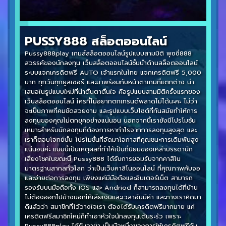
PUSSY888 สล็อตออนไลน์
Pussy888play เกมส์สล็อตออนไลน์รูปแบบสามมิติ พุซซี่888
สวรรค์ของนักลงทุน เว็บสล็อตออนไลน์ชั้นนำด้านสล็อตออนไลน์
ระบบแจกเครดิตฟรี AUTO เจ้าแรกในไทย แจกเครดิตฟรี 5,000
บาท ทุกวันทุกยูสเซอร์ และมาพร้อมกับหน้าตาเกมที่แตกต่าง นำ
เสนอในรูปแบบใหม่ที่น่าตื่นตาตื่นใจ คือรูปแบบสามมิติครั้งแรกของ
เว็บสล็อตออนไลน์ ใครที่ไม่อยากตกเทรนด์พลาดไม่ได้นะคะ ไม่ว่า
จะเป็นภาพที่คมชัดสวยงาม และรูปแบบเว็บไซต์ที่ทันสมัยทำให้การ
ลงทุนของคุณไม่ตกยุคอย่างแน่นอน นอกจากนี้เรายังมีโปรโมชั่น
เหมาะสำหรับนักลงทุนที่ต้องการหากำไรจากการลงทุนสูงสุด และ
เราก็ตอบโจทย์นั้น โปรโมชั่นที่จัดมาโอกาสที่คุณชนะการเดิมพันสูง
แน่นอนค่ะ แบบนี้เป็นเหตุผลที่ทำให้เป็นที่นิยมของเหล่าบรรดานัก
เสี่ยงโชคในขณะนี้ Pussy888 ได้รับการยอมรับจากคาสิโน
มาตรฐานสากลทั่วโลก ว่าเป็นเว็บคาสิโนออนไลน์ ที่คุณภาพคับจอ
และง่ายต่อการลงทุน เพียงแค่มีมือถือและอินเตอร์เน็ต สามารถ
รองรับบนมือถือทั้ง IOS และ Andriod ก็สามารถลงทุนได้ที่บ้าน
ไม่ต้องออกไปข้างนอกให้เสียเงินและเวลาอันมีค่า และทางเราคิดมา
ดีแล้วว่า สมาชิกที่ไว้วางใจเรา ต้องได้รับเครดิตฟรีมากมาย แค่
เครดิตฟรีสมาชิกใหม่ก็ทำเอาหัวใจนักลงทุนเต้นระรัว เพราะ
Pussy888play ได้รับฉายา เป็นมือหนึ่งของการให้เครดิตฟรีกับ