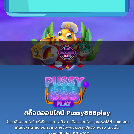
สล็อตออนไลน์ Pussy888play
เว็บคาสิโนออนไลน์ ให้บริการเกม สล็อต สล็อตออนไลน์
pussy888
และเกมคา
สิโนอื่นๆที่น่าสนใจอีกมากมายเว็บพนัน
pussy888
จ่ายจริง โอนเร็ว
pussy888play ห้ามพลาด