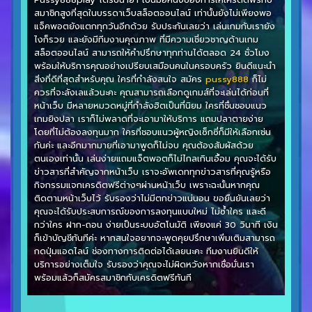
สมาชิกสูงที่สุดในบรรดาเว็บสล็อตออนไลน์ เท่านั้นยังไม่เพียงพอ
แจ็คพอตยังแตกทุกวันอีกด้วย รับประกันเลยว่า เล่นเกมกับเรายัง
ไงก็รวย และยังมีทีมงานคุณภาพ ที่มีความเชี่ยวชาญด้านเกม
สล็อตออนไลน์ สามารถให้คำปรึกษาทุกท่านได้ตลอด 24 ชั่วโมง
พร้อมให้บริการคุณอย่างเปรียบเสมือนคนในครอบครัว ยินดีแนะนำ
สิ่งที่ดีที่สุดสำหรับคุณ ใครที่กำลังสนใจ สมัคร
pussy888
ก็ไม่
ควรที่จะลังเลแล้วนะคะ คุณสามารถเลือกดูเกมส์ที่จะเล่นได้ก่อนที่
หน้าเว็บ มีหลายหมวดหมู่ที่กำลังฮิตเป็นที่นิยม ใครที่ชื่นชอบแนว
เกมยิงปลา เราก็ไม่พลาดที่จะเอามาให้บริการ แถมปลาตายง่าย
โดยที่ไม่ต้องลงทุนมาก ใครที่ชอบแนวผู้หญิงเซ็กซี่ก็มีให้เลือกเช่น
กันค่ะ และอีกมากมายที่เอามาพูดก็ไม่จบ คุณต้องสัมผัสด้วย
ตนเองเท่านั้น เล่นง่ายแถมแจ็ตพอตก็ไม่ไกลเกินเอื้อม คุณจะได้รับ
ข่าวสารที่สำคัญจากหน้าเว็บ เราจะอัพเดททุกข่าวสารที่คุณรู้หรือ
กิจกรรมแจกเครดิตฟรีต่างๆผ่านหน้าเว็บ เพราะฉะนั้นหากคุณ
ติดตามหน้าเว็บไว้ รับรองว่าไม่มีตกข่าวแน่นอน ขอยืนยันเลยว่า
คุณจะได้รับประสบการณ์ของการลงทุนแบบใหม่ ไม่ซ้ำใคร และดี
กว่าใคร ฝาก-ถอน ง่ายเป็นระบบอัตโนมัติ เพียงแค่ 30 วินาที เงิน
ก็เข้าบัญชีทันทีค่ะ หากสนใจอยากจะพูดคุยปรึกษาเพิ่มเติมสามารถ
กดปุ่มแอดไลน์ ช่องทางการติดต่อได้เลยนะคะ ทีมงานยินดีให้
บริการอย่างเต็มใจ รับรองว่าคุณจะไม่ผิดหวังหากเชื่อมั่นเรา
พร้อมแล้วก็สมัครสมาชิกกับเครดิตฟรีทันที