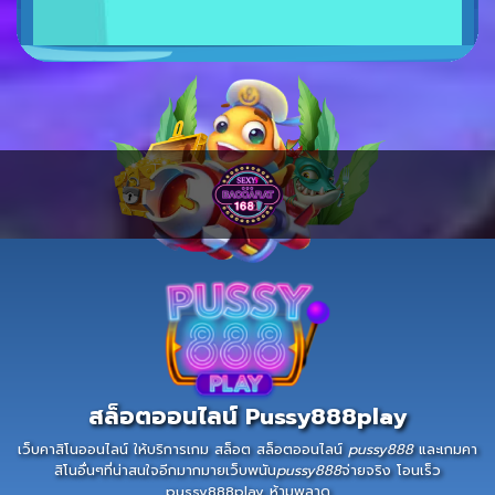
สล็อตออนไลน์ Pussy888play
เว็บคาสิโนออนไลน์ ให้บริการเกม สล็อต สล็อตออนไลน์
pussy888
และเกมคา
สิโนอื่นๆที่น่าสนใจอีกมากมายเว็บพนัน
pussy888
จ่ายจริง โอนเร็ว
pussy888play ห้ามพลาด