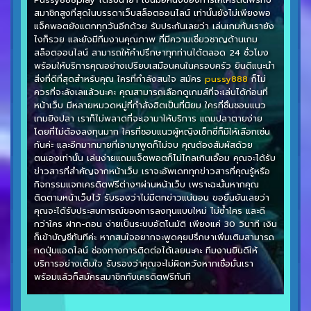
สมาชิกสูงที่สุดในบรรดาเว็บสล็อตออนไลน์ เท่านั้นยังไม่เพียงพอ
แจ็คพอตยังแตกทุกวันอีกด้วย รับประกันเลยว่า เล่นเกมกับเรายัง
ไงก็รวย และยังมีทีมงานคุณภาพ ที่มีความเชี่ยวชาญด้านเกม
สล็อตออนไลน์ สามารถให้คำปรึกษาทุกท่านได้ตลอด 24 ชั่วโมง
พร้อมให้บริการคุณอย่างเปรียบเสมือนคนในครอบครัว ยินดีแนะนำ
สิ่งที่ดีที่สุดสำหรับคุณ ใครที่กำลังสนใจ สมัคร
pussy888
ก็ไม่
ควรที่จะลังเลแล้วนะคะ คุณสามารถเลือกดูเกมส์ที่จะเล่นได้ก่อนที่
หน้าเว็บ มีหลายหมวดหมู่ที่กำลังฮิตเป็นที่นิยม ใครที่ชื่นชอบแนว
เกมยิงปลา เราก็ไม่พลาดที่จะเอามาให้บริการ แถมปลาตายง่าย
โดยที่ไม่ต้องลงทุนมาก ใครที่ชอบแนวผู้หญิงเซ็กซี่ก็มีให้เลือกเช่น
กันค่ะ และอีกมากมายที่เอามาพูดก็ไม่จบ คุณต้องสัมผัสด้วย
ตนเองเท่านั้น เล่นง่ายแถมแจ็ตพอตก็ไม่ไกลเกินเอื้อม คุณจะได้รับ
ข่าวสารที่สำคัญจากหน้าเว็บ เราจะอัพเดททุกข่าวสารที่คุณรู้หรือ
กิจกรรมแจกเครดิตฟรีต่างๆผ่านหน้าเว็บ เพราะฉะนั้นหากคุณ
ติดตามหน้าเว็บไว้ รับรองว่าไม่มีตกข่าวแน่นอน ขอยืนยันเลยว่า
คุณจะได้รับประสบการณ์ของการลงทุนแบบใหม่ ไม่ซ้ำใคร และดี
กว่าใคร ฝาก-ถอน ง่ายเป็นระบบอัตโนมัติ เพียงแค่ 30 วินาที เงิน
ก็เข้าบัญชีทันทีค่ะ หากสนใจอยากจะพูดคุยปรึกษาเพิ่มเติมสามารถ
กดปุ่มแอดไลน์ ช่องทางการติดต่อได้เลยนะคะ ทีมงานยินดีให้
บริการอย่างเต็มใจ รับรองว่าคุณจะไม่ผิดหวังหากเชื่อมั่นเรา
พร้อมแล้วก็สมัครสมาชิกกับเครดิตฟรีทันที