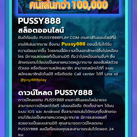
PUSSY888
สล็อตออนไลน์
ยินดีต้อนรับ PUSSY888PLAY.COM เกมคาสิโนออนไลน์ที่มี
Pussy888
เกมให้เล่นมากมาย ซึ่งเกม
ตอนนี้เริ่มได้รับ
ความนิยมมากขึ้น โดยเกมนี้มีความเป็นเอกลักษณ์ซึ่งไม่เหมือน
ใคร มีการแสดงผลที่เป็นสามมิติ ถือว่าไม่เหมือนเกมอื่นๆ ซึ่ง
ลักษณะเกมได้แบ่งเป็นหลายหมวดหมู่มากมาย ลองสัมผัสด้วย
ตัวเอง หรือต้องการสมัครสมาชิก สามารถสมัครได้ที่ ระบบ
สมัครสมาชิกอัตโนมัติ หรือติดต่อ Call center ได้ที่ Line id
:
@psy888play
ดาวน์โหลด PUSSY888
ดาวน์โหลดเกม
PUSSY888
เกมคาสิโนออนไลน์มาแรง
สามารถดาวน์โหลดได้ฟรี เล่นบนมือถือ ติดตั้งง่ายๆ ได้บน
ระบบ IOS และ Android ซื่งสามารถเล่นได้ครบทุซึ่งลักษณะ
เกมได้แบ่งเป็นหลายหมวดหมู่มากมาย มีการแสดงผลที่
สวยงามเป็นแบบสามมิติ คุณสามารถดาวน์โหลดเกม
PUSSY888 ลงมือถือของคุณและสามารถเล่นได้ตลอด 24
ช.ม.