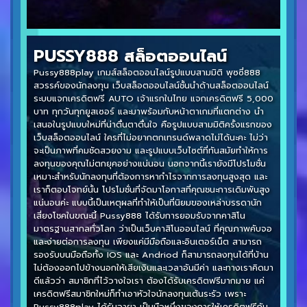
PUSSY888 สล็อตออนไลน์
Pussy888play เกมส์สล็อตออนไลน์รูปแบบสามมิติ พุซซี่888
สวรรค์ของนักลงทุน เว็บสล็อตออนไลน์ชั้นนำด้านสล็อตออนไลน์
ระบบแจกเครดิตฟรี AUTO เจ้าแรกในไทย แจกเครดิตฟรี 5,000
บาท ทุกวันทุกยูสเซอร์ และมาพร้อมกับหน้าตาเกมที่แตกต่าง นำ
เสนอในรูปแบบใหม่ที่น่าตื่นตาตื่นใจ คือรูปแบบสามมิติครั้งแรกของ
เว็บสล็อตออนไลน์ ใครที่ไม่อยากตกเทรนด์พลาดไม่ได้นะคะ ไม่ว่า
จะเป็นภาพที่คมชัดสวยงาม และรูปแบบเว็บไซต์ที่ทันสมัยทำให้การ
ลงทุนของคุณไม่ตกยุคอย่างแน่นอน นอกจากนี้เรายังมีโปรโมชั่น
เหมาะสำหรับนักลงทุนที่ต้องการหากำไรจากการลงทุนสูงสุด และ
เราก็ตอบโจทย์นั้น โปรโมชั่นที่จัดมาโอกาสที่คุณชนะการเดิมพันสูง
แน่นอนค่ะ แบบนี้เป็นเหตุผลที่ทำให้เป็นที่นิยมของเหล่าบรรดานัก
เสี่ยงโชคในขณะนี้ Pussy888 ได้รับการยอมรับจากคาสิโน
มาตรฐานสากลทั่วโลก ว่าเป็นเว็บคาสิโนออนไลน์ ที่คุณภาพคับจอ
และง่ายต่อการลงทุน เพียงแค่มีมือถือและอินเตอร์เน็ต สามารถ
รองรับบนมือถือทั้ง IOS และ Andriod ก็สามารถลงทุนได้ที่บ้าน
ไม่ต้องออกไปข้างนอกให้เสียเงินและเวลาอันมีค่า และทางเราคิดมา
ดีแล้วว่า สมาชิกที่ไว้วางใจเรา ต้องได้รับเครดิตฟรีมากมาย แค่
เครดิตฟรีสมาชิกใหม่ก็ทำเอาหัวใจนักลงทุนเต้นระรัว เพราะ
Pussy888play ได้รับฉายา เป็นมือหนึ่งของการให้เครดิตฟรีกับ