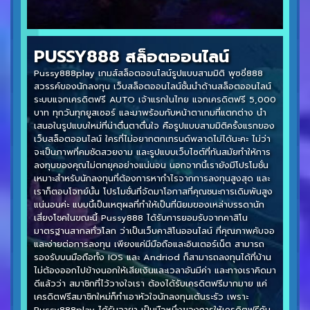
PUSSY888 สล็อตออนไลน์
Pussy888play เกมส์สล็อตออนไลน์รูปแบบสามมิติ พุซซี่888
สวรรค์ของนักลงทุน เว็บสล็อตออนไลน์ชั้นนำด้านสล็อตออนไลน์
ระบบแจกเครดิตฟรี AUTO เจ้าแรกในไทย แจกเครดิตฟรี 5,000
บาท ทุกวันทุกยูสเซอร์ และมาพร้อมกับหน้าตาเกมที่แตกต่าง นำ
เสนอในรูปแบบใหม่ที่น่าตื่นตาตื่นใจ คือรูปแบบสามมิติครั้งแรกของ
เว็บสล็อตออนไลน์ ใครที่ไม่อยากตกเทรนด์พลาดไม่ได้นะคะ ไม่ว่า
จะเป็นภาพที่คมชัดสวยงาม และรูปแบบเว็บไซต์ที่ทันสมัยทำให้การ
ลงทุนของคุณไม่ตกยุคอย่างแน่นอน นอกจากนี้เรายังมีโปรโมชั่น
เหมาะสำหรับนักลงทุนที่ต้องการหากำไรจากการลงทุนสูงสุด และ
เราก็ตอบโจทย์นั้น โปรโมชั่นที่จัดมาโอกาสที่คุณชนะการเดิมพันสูง
แน่นอนค่ะ แบบนี้เป็นเหตุผลที่ทำให้เป็นที่นิยมของเหล่าบรรดานัก
เสี่ยงโชคในขณะนี้ Pussy888 ได้รับการยอมรับจากคาสิโน
มาตรฐานสากลทั่วโลก ว่าเป็นเว็บคาสิโนออนไลน์ ที่คุณภาพคับจอ
และง่ายต่อการลงทุน เพียงแค่มีมือถือและอินเตอร์เน็ต สามารถ
รองรับบนมือถือทั้ง IOS และ Andriod ก็สามารถลงทุนได้ที่บ้าน
ไม่ต้องออกไปข้างนอกให้เสียเงินและเวลาอันมีค่า และทางเราคิดมา
ดีแล้วว่า สมาชิกที่ไว้วางใจเรา ต้องได้รับเครดิตฟรีมากมาย แค่
เครดิตฟรีสมาชิกใหม่ก็ทำเอาหัวใจนักลงทุนเต้นระรัว เพราะ
Pussy888play ได้รับฉายา เป็นมือหนึ่งของการให้เครดิตฟรีกับ