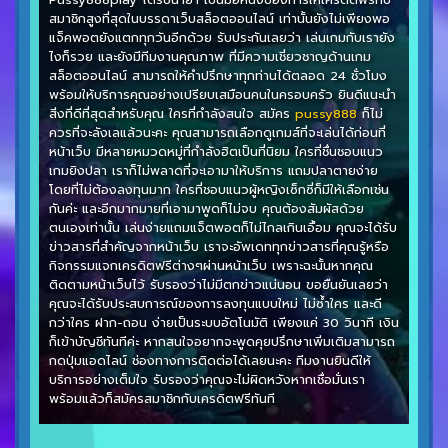
สมาชิกสูงที่สุดในบรรดาเว็บสล็อตออนไลน์ เท่านั้นยังไม่เพียงพอ
แจ็คพอตยังแตกทุกวันอีกด้วย รับประกันเลยว่า เล่นเกมกับเรายัง
ไงก็รวย และยังมีทีมงานคุณภาพ ที่มีความเชี่ยวชาญด้านเกม
สล็อตออนไลน์ สามารถให้คำปรึกษาทุกท่านได้ตลอด 24 ชั่วโมง
พร้อมให้บริการคุณอย่างเปรียบเสมือนคนในครอบครัว ยินดีแนะนำ
สิ่งที่ดีที่สุดสำหรับคุณ ใครที่กำลังสนใจ สมัคร
pussy888
ก็ไม่
ควรที่จะลังเลแล้วนะคะ คุณสามารถเลือกดูเกมส์ที่จะเล่นได้ก่อนที่
หน้าเว็บ มีหลายหมวดหมู่ที่กำลังฮิตเป็นที่นิยม ใครที่ชื่นชอบแนว
เกมยิงปลา เราก็ไม่พลาดที่จะเอามาให้บริการ แถมปลาตายง่าย
โดยที่ไม่ต้องลงทุนมาก ใครที่ชอบแนวผู้หญิงเซ็กซี่ก็มีให้เลือกเช่น
กันค่ะ และอีกมากมายที่เอามาพูดก็ไม่จบ คุณต้องสัมผัสด้วย
ตนเองเท่านั้น เล่นง่ายแถมแจ็ตพอตก็ไม่ไกลเกินเอื้อม คุณจะได้รับ
ข่าวสารที่สำคัญจากหน้าเว็บ เราจะอัพเดททุกข่าวสารที่คุณรู้หรือ
กิจกรรมแจกเครดิตฟรีต่างๆผ่านหน้าเว็บ เพราะฉะนั้นหากคุณ
ติดตามหน้าเว็บไว้ รับรองว่าไม่มีตกข่าวแน่นอน ขอยืนยันเลยว่า
คุณจะได้รับประสบการณ์ของการลงทุนแบบใหม่ ไม่ซ้ำใคร และดี
กว่าใคร ฝาก-ถอน ง่ายเป็นระบบอัตโนมัติ เพียงแค่ 30 วินาที เงิน
ก็เข้าบัญชีทันทีค่ะ หากสนใจอยากจะพูดคุยปรึกษาเพิ่มเติมสามารถ
กดปุ่มแอดไลน์ ช่องทางการติดต่อได้เลยนะคะ ทีมงานยินดีให้
บริการอย่างเต็มใจ รับรองว่าคุณจะไม่ผิดหวังหากเชื่อมั่นเรา
พร้อมแล้วก็สมัครสมาชิกกับเครดิตฟรีทันที