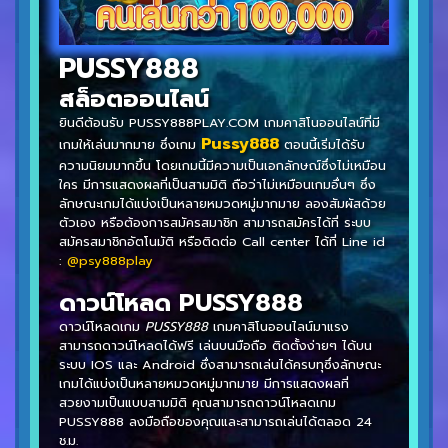
PUSSY888
สล็อตออนไลน์
ยินดีต้อนรับ PUSSY888PLAY.COM เกมคาสิโนออนไลน์ที่มี
Pussy888
เกมให้เล่นมากมาย ซึ่งเกม
ตอนนี้เริ่มได้รับ
ความนิยมมากขึ้น โดยเกมนี้มีความเป็นเอกลักษณ์ซึ่งไม่เหมือน
ใคร มีการแสดงผลที่เป็นสามมิติ ถือว่าไม่เหมือนเกมอื่นๆ ซึ่ง
ลักษณะเกมได้แบ่งเป็นหลายหมวดหมู่มากมาย ลองสัมผัสด้วย
ตัวเอง หรือต้องการสมัครสมาชิก สามารถสมัครได้ที่ ระบบ
สมัครสมาชิกอัตโนมัติ หรือติดต่อ Call center ได้ที่ Line id
:
@psy888play
ดาวน์โหลด PUSSY888
ดาวน์โหลดเกม
PUSSY888
เกมคาสิโนออนไลน์มาแรง
สามารถดาวน์โหลดได้ฟรี เล่นบนมือถือ ติดตั้งง่ายๆ ได้บน
ระบบ IOS และ Android ซื่งสามารถเล่นได้ครบทุซึ่งลักษณะ
เกมได้แบ่งเป็นหลายหมวดหมู่มากมาย มีการแสดงผลที่
สวยงามเป็นแบบสามมิติ คุณสามารถดาวน์โหลดเกม
PUSSY888 ลงมือถือของคุณและสามารถเล่นได้ตลอด 24
ช.ม.