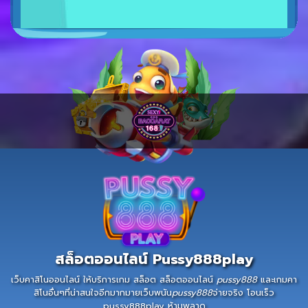
สล็อตออนไลน์ Pussy888play
เว็บคาสิโนออนไลน์ ให้บริการเกม สล็อต สล็อตออนไลน์
pussy888
และเกมคา
สิโนอื่นๆที่น่าสนใจอีกมากมายเว็บพนัน
pussy888
จ่ายจริง โอนเร็ว
pussy888play ห้ามพลาด