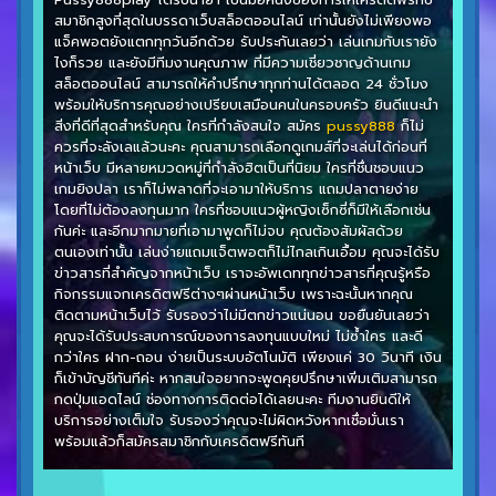
สมาชิกสูงที่สุดในบรรดาเว็บสล็อตออนไลน์ เท่านั้นยังไม่เพียงพอ
แจ็คพอตยังแตกทุกวันอีกด้วย รับประกันเลยว่า เล่นเกมกับเรายัง
ไงก็รวย และยังมีทีมงานคุณภาพ ที่มีความเชี่ยวชาญด้านเกม
สล็อตออนไลน์ สามารถให้คำปรึกษาทุกท่านได้ตลอด 24 ชั่วโมง
พร้อมให้บริการคุณอย่างเปรียบเสมือนคนในครอบครัว ยินดีแนะนำ
สิ่งที่ดีที่สุดสำหรับคุณ ใครที่กำลังสนใจ สมัคร
pussy888
ก็ไม่
ควรที่จะลังเลแล้วนะคะ คุณสามารถเลือกดูเกมส์ที่จะเล่นได้ก่อนที่
หน้าเว็บ มีหลายหมวดหมู่ที่กำลังฮิตเป็นที่นิยม ใครที่ชื่นชอบแนว
เกมยิงปลา เราก็ไม่พลาดที่จะเอามาให้บริการ แถมปลาตายง่าย
โดยที่ไม่ต้องลงทุนมาก ใครที่ชอบแนวผู้หญิงเซ็กซี่ก็มีให้เลือกเช่น
กันค่ะ และอีกมากมายที่เอามาพูดก็ไม่จบ คุณต้องสัมผัสด้วย
ตนเองเท่านั้น เล่นง่ายแถมแจ็ตพอตก็ไม่ไกลเกินเอื้อม คุณจะได้รับ
ข่าวสารที่สำคัญจากหน้าเว็บ เราจะอัพเดททุกข่าวสารที่คุณรู้หรือ
กิจกรรมแจกเครดิตฟรีต่างๆผ่านหน้าเว็บ เพราะฉะนั้นหากคุณ
ติดตามหน้าเว็บไว้ รับรองว่าไม่มีตกข่าวแน่นอน ขอยืนยันเลยว่า
คุณจะได้รับประสบการณ์ของการลงทุนแบบใหม่ ไม่ซ้ำใคร และดี
กว่าใคร ฝาก-ถอน ง่ายเป็นระบบอัตโนมัติ เพียงแค่ 30 วินาที เงิน
ก็เข้าบัญชีทันทีค่ะ หากสนใจอยากจะพูดคุยปรึกษาเพิ่มเติมสามารถ
กดปุ่มแอดไลน์ ช่องทางการติดต่อได้เลยนะคะ ทีมงานยินดีให้
บริการอย่างเต็มใจ รับรองว่าคุณจะไม่ผิดหวังหากเชื่อมั่นเรา
พร้อมแล้วก็สมัครสมาชิกกับเครดิตฟรีทันที