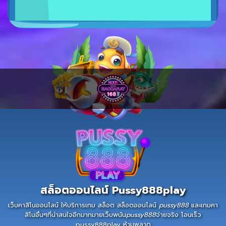
สล็อตออนไลน์ Pussy888play
เว็บคาสิโนออนไลน์ ให้บริการเกม สล็อต สล็อตออนไลน์
pussy888
และเกมคา
สิโนอื่นๆที่น่าสนใจอีกมากมายเว็บพนัน
pussy888
จ่ายจริง โอนเร็ว
pussy888play ห้ามพลาด