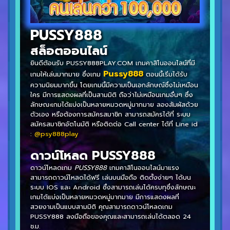
PUSSY888
สล็อตออนไลน์
ยินดีต้อนรับ PUSSY888PLAY.COM เกมคาสิโนออนไลน์ที่มี
Pussy888
เกมให้เล่นมากมาย ซึ่งเกม
ตอนนี้เริ่มได้รับ
ความนิยมมากขึ้น โดยเกมนี้มีความเป็นเอกลักษณ์ซึ่งไม่เหมือน
ใคร มีการแสดงผลที่เป็นสามมิติ ถือว่าไม่เหมือนเกมอื่นๆ ซึ่ง
ลักษณะเกมได้แบ่งเป็นหลายหมวดหมู่มากมาย ลองสัมผัสด้วย
ตัวเอง หรือต้องการสมัครสมาชิก สามารถสมัครได้ที่ ระบบ
สมัครสมาชิกอัตโนมัติ หรือติดต่อ Call center ได้ที่ Line id
:
@psy888play
ดาวน์โหลด PUSSY888
ดาวน์โหลดเกม
PUSSY888
เกมคาสิโนออนไลน์มาแรง
สามารถดาวน์โหลดได้ฟรี เล่นบนมือถือ ติดตั้งง่ายๆ ได้บน
ระบบ IOS และ Android ซื่งสามารถเล่นได้ครบทุซึ่งลักษณะ
เกมได้แบ่งเป็นหลายหมวดหมู่มากมาย มีการแสดงผลที่
สวยงามเป็นแบบสามมิติ คุณสามารถดาวน์โหลดเกม
PUSSY888 ลงมือถือของคุณและสามารถเล่นได้ตลอด 24
ช.ม.