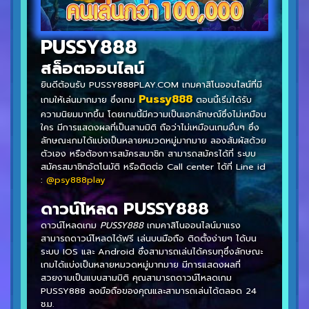
PUSSY888
สล็อตออนไลน์
ยินดีต้อนรับ PUSSY888PLAY.COM เกมคาสิโนออนไลน์ที่มี
Pussy888
เกมให้เล่นมากมาย ซึ่งเกม
ตอนนี้เริ่มได้รับ
ความนิยมมากขึ้น โดยเกมนี้มีความเป็นเอกลักษณ์ซึ่งไม่เหมือน
ใคร มีการแสดงผลที่เป็นสามมิติ ถือว่าไม่เหมือนเกมอื่นๆ ซึ่ง
ลักษณะเกมได้แบ่งเป็นหลายหมวดหมู่มากมาย ลองสัมผัสด้วย
ตัวเอง หรือต้องการสมัครสมาชิก สามารถสมัครได้ที่ ระบบ
สมัครสมาชิกอัตโนมัติ หรือติดต่อ Call center ได้ที่ Line id
:
@psy888play
ดาวน์โหลด PUSSY888
ดาวน์โหลดเกม
PUSSY888
เกมคาสิโนออนไลน์มาแรง
สามารถดาวน์โหลดได้ฟรี เล่นบนมือถือ ติดตั้งง่ายๆ ได้บน
ระบบ IOS และ Android ซื่งสามารถเล่นได้ครบทุซึ่งลักษณะ
เกมได้แบ่งเป็นหลายหมวดหมู่มากมาย มีการแสดงผลที่
สวยงามเป็นแบบสามมิติ คุณสามารถดาวน์โหลดเกม
PUSSY888 ลงมือถือของคุณและสามารถเล่นได้ตลอด 24
ช.ม.