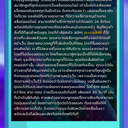
สมาชิกสูงที่สุดในบรรดาเว็บสล็อตออนไลน์ เท่านั้นยังไม่เพียงพอ
แจ็คพอตยังแตกทุกวันอีกด้วย รับประกันเลยว่า เล่นเกมกับเรายัง
ไงก็รวย และยังมีทีมงานคุณภาพ ที่มีความเชี่ยวชาญด้านเกม
สล็อตออนไลน์ สามารถให้คำปรึกษาทุกท่านได้ตลอด 24 ชั่วโมง
พร้อมให้บริการคุณอย่างเปรียบเสมือนคนในครอบครัว ยินดีแนะนำ
สิ่งที่ดีที่สุดสำหรับคุณ ใครที่กำลังสนใจ สมัคร
pussy888
ก็ไม่
ควรที่จะลังเลแล้วนะคะ คุณสามารถเลือกดูเกมส์ที่จะเล่นได้ก่อนที่
หน้าเว็บ มีหลายหมวดหมู่ที่กำลังฮิตเป็นที่นิยม ใครที่ชื่นชอบแนว
เกมยิงปลา เราก็ไม่พลาดที่จะเอามาให้บริการ แถมปลาตายง่าย
โดยที่ไม่ต้องลงทุนมาก ใครที่ชอบแนวผู้หญิงเซ็กซี่ก็มีให้เลือกเช่น
กันค่ะ และอีกมากมายที่เอามาพูดก็ไม่จบ คุณต้องสัมผัสด้วย
ตนเองเท่านั้น เล่นง่ายแถมแจ็ตพอตก็ไม่ไกลเกินเอื้อม คุณจะได้รับ
ข่าวสารที่สำคัญจากหน้าเว็บ เราจะอัพเดททุกข่าวสารที่คุณรู้หรือ
กิจกรรมแจกเครดิตฟรีต่างๆผ่านหน้าเว็บ เพราะฉะนั้นหากคุณ
ติดตามหน้าเว็บไว้ รับรองว่าไม่มีตกข่าวแน่นอน ขอยืนยันเลยว่า
คุณจะได้รับประสบการณ์ของการลงทุนแบบใหม่ ไม่ซ้ำใคร และดี
กว่าใคร ฝาก-ถอน ง่ายเป็นระบบอัตโนมัติ เพียงแค่ 30 วินาที เงิน
ก็เข้าบัญชีทันทีค่ะ หากสนใจอยากจะพูดคุยปรึกษาเพิ่มเติมสามารถ
กดปุ่มแอดไลน์ ช่องทางการติดต่อได้เลยนะคะ ทีมงานยินดีให้
บริการอย่างเต็มใจ รับรองว่าคุณจะไม่ผิดหวังหากเชื่อมั่นเรา
พร้อมแล้วก็สมัครสมาชิกกับเครดิตฟรีทันที