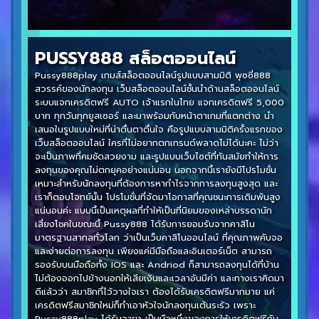
PUSSY888 สล็อตออนไลน์
Pussy888play เกมส์สล็อตออนไลน์รูปแบบสามมิติ พุซซี่888
สวรรค์ของนักลงทุน เว็บสล็อตออนไลน์ชั้นนำด้านสล็อตออนไลน์
ระบบแจกเครดิตฟรี AUTO เจ้าแรกในไทย แจกเครดิตฟรี 5,000
บาท ทุกวันทุกยูสเซอร์ และมาพร้อมกับหน้าตาเกมที่แตกต่าง นำ
เสนอในรูปแบบใหม่ที่น่าตื่นตาตื่นใจ คือรูปแบบสามมิติครั้งแรกของ
เว็บสล็อตออนไลน์ ใครที่ไม่อยากตกเทรนด์พลาดไม่ได้นะคะ ไม่ว่า
จะเป็นภาพที่คมชัดสวยงาม และรูปแบบเว็บไซต์ที่ทันสมัยทำให้การ
ลงทุนของคุณไม่ตกยุคอย่างแน่นอน นอกจากนี้เรายังมีโปรโมชั่น
เหมาะสำหรับนักลงทุนที่ต้องการหากำไรจากการลงทุนสูงสุด และ
เราก็ตอบโจทย์นั้น โปรโมชั่นที่จัดมาโอกาสที่คุณชนะการเดิมพันสูง
แน่นอนค่ะ แบบนี้เป็นเหตุผลที่ทำให้เป็นที่นิยมของเหล่าบรรดานัก
เสี่ยงโชคในขณะนี้ Pussy888 ได้รับการยอมรับจากคาสิโน
มาตรฐานสากลทั่วโลก ว่าเป็นเว็บคาสิโนออนไลน์ ที่คุณภาพคับจอ
และง่ายต่อการลงทุน เพียงแค่มีมือถือและอินเตอร์เน็ต สามารถ
รองรับบนมือถือทั้ง IOS และ Andriod ก็สามารถลงทุนได้ที่บ้าน
ไม่ต้องออกไปข้างนอกให้เสียเงินและเวลาอันมีค่า และทางเราคิดมา
ดีแล้วว่า สมาชิกที่ไว้วางใจเรา ต้องได้รับเครดิตฟรีมากมาย แค่
เครดิตฟรีสมาชิกใหม่ก็ทำเอาหัวใจนักลงทุนเต้นระรัว เพราะ
Pussy888play ได้รับฉายา เป็นมือหนึ่งของการให้เครดิตฟรีกับ