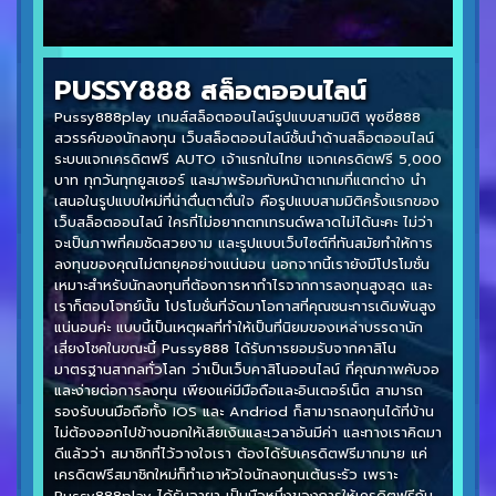
PUSSY888 สล็อตออนไลน์
Pussy888play เกมส์สล็อตออนไลน์รูปแบบสามมิติ พุซซี่888
สวรรค์ของนักลงทุน เว็บสล็อตออนไลน์ชั้นนำด้านสล็อตออนไลน์
ระบบแจกเครดิตฟรี AUTO เจ้าแรกในไทย แจกเครดิตฟรี 5,000
บาท ทุกวันทุกยูสเซอร์ และมาพร้อมกับหน้าตาเกมที่แตกต่าง นำ
เสนอในรูปแบบใหม่ที่น่าตื่นตาตื่นใจ คือรูปแบบสามมิติครั้งแรกของ
เว็บสล็อตออนไลน์ ใครที่ไม่อยากตกเทรนด์พลาดไม่ได้นะคะ ไม่ว่า
จะเป็นภาพที่คมชัดสวยงาม และรูปแบบเว็บไซต์ที่ทันสมัยทำให้การ
ลงทุนของคุณไม่ตกยุคอย่างแน่นอน นอกจากนี้เรายังมีโปรโมชั่น
เหมาะสำหรับนักลงทุนที่ต้องการหากำไรจากการลงทุนสูงสุด และ
เราก็ตอบโจทย์นั้น โปรโมชั่นที่จัดมาโอกาสที่คุณชนะการเดิมพันสูง
แน่นอนค่ะ แบบนี้เป็นเหตุผลที่ทำให้เป็นที่นิยมของเหล่าบรรดานัก
เสี่ยงโชคในขณะนี้ Pussy888 ได้รับการยอมรับจากคาสิโน
มาตรฐานสากลทั่วโลก ว่าเป็นเว็บคาสิโนออนไลน์ ที่คุณภาพคับจอ
และง่ายต่อการลงทุน เพียงแค่มีมือถือและอินเตอร์เน็ต สามารถ
รองรับบนมือถือทั้ง IOS และ Andriod ก็สามารถลงทุนได้ที่บ้าน
ไม่ต้องออกไปข้างนอกให้เสียเงินและเวลาอันมีค่า และทางเราคิดมา
ดีแล้วว่า สมาชิกที่ไว้วางใจเรา ต้องได้รับเครดิตฟรีมากมาย แค่
เครดิตฟรีสมาชิกใหม่ก็ทำเอาหัวใจนักลงทุนเต้นระรัว เพราะ
Pussy888play ได้รับฉายา เป็นมือหนึ่งของการให้เครดิตฟรีกับ