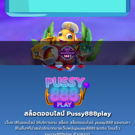
สล็อตออนไลน์ Pussy888play
เว็บคาสิโนออนไลน์ ให้บริการเกม สล็อต สล็อตออนไลน์
pussy888
และเกมคา
สิโนอื่นๆที่น่าสนใจอีกมากมายเว็บพนัน
pussy888
จ่ายจริง โอนเร็ว
pussy888play ห้ามพลาด