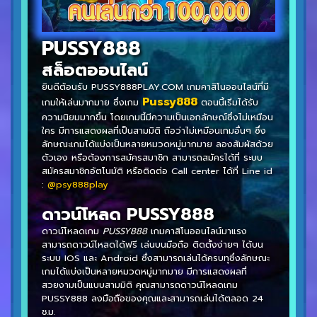
PUSSY888
สล็อตออนไลน์
ยินดีต้อนรับ PUSSY888PLAY.COM เกมคาสิโนออนไลน์ที่มี
Pussy888
เกมให้เล่นมากมาย ซึ่งเกม
ตอนนี้เริ่มได้รับ
ความนิยมมากขึ้น โดยเกมนี้มีความเป็นเอกลักษณ์ซึ่งไม่เหมือน
ใคร มีการแสดงผลที่เป็นสามมิติ ถือว่าไม่เหมือนเกมอื่นๆ ซึ่ง
ลักษณะเกมได้แบ่งเป็นหลายหมวดหมู่มากมาย ลองสัมผัสด้วย
ตัวเอง หรือต้องการสมัครสมาชิก สามารถสมัครได้ที่ ระบบ
สมัครสมาชิกอัตโนมัติ หรือติดต่อ Call center ได้ที่ Line id
:
@psy888play
ดาวน์โหลด PUSSY888
ดาวน์โหลดเกม
PUSSY888
เกมคาสิโนออนไลน์มาแรง
สามารถดาวน์โหลดได้ฟรี เล่นบนมือถือ ติดตั้งง่ายๆ ได้บน
ระบบ IOS และ Android ซื่งสามารถเล่นได้ครบทุซึ่งลักษณะ
เกมได้แบ่งเป็นหลายหมวดหมู่มากมาย มีการแสดงผลที่
สวยงามเป็นแบบสามมิติ คุณสามารถดาวน์โหลดเกม
PUSSY888 ลงมือถือของคุณและสามารถเล่นได้ตลอด 24
ช.ม.