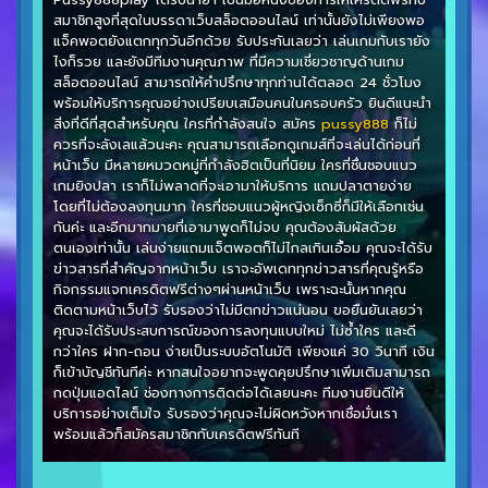
สมาชิกสูงที่สุดในบรรดาเว็บสล็อตออนไลน์ เท่านั้นยังไม่เพียงพอ
แจ็คพอตยังแตกทุกวันอีกด้วย รับประกันเลยว่า เล่นเกมกับเรายัง
ไงก็รวย และยังมีทีมงานคุณภาพ ที่มีความเชี่ยวชาญด้านเกม
สล็อตออนไลน์ สามารถให้คำปรึกษาทุกท่านได้ตลอด 24 ชั่วโมง
พร้อมให้บริการคุณอย่างเปรียบเสมือนคนในครอบครัว ยินดีแนะนำ
สิ่งที่ดีที่สุดสำหรับคุณ ใครที่กำลังสนใจ สมัคร
pussy888
ก็ไม่
ควรที่จะลังเลแล้วนะคะ คุณสามารถเลือกดูเกมส์ที่จะเล่นได้ก่อนที่
หน้าเว็บ มีหลายหมวดหมู่ที่กำลังฮิตเป็นที่นิยม ใครที่ชื่นชอบแนว
เกมยิงปลา เราก็ไม่พลาดที่จะเอามาให้บริการ แถมปลาตายง่าย
โดยที่ไม่ต้องลงทุนมาก ใครที่ชอบแนวผู้หญิงเซ็กซี่ก็มีให้เลือกเช่น
กันค่ะ และอีกมากมายที่เอามาพูดก็ไม่จบ คุณต้องสัมผัสด้วย
ตนเองเท่านั้น เล่นง่ายแถมแจ็ตพอตก็ไม่ไกลเกินเอื้อม คุณจะได้รับ
ข่าวสารที่สำคัญจากหน้าเว็บ เราจะอัพเดททุกข่าวสารที่คุณรู้หรือ
กิจกรรมแจกเครดิตฟรีต่างๆผ่านหน้าเว็บ เพราะฉะนั้นหากคุณ
ติดตามหน้าเว็บไว้ รับรองว่าไม่มีตกข่าวแน่นอน ขอยืนยันเลยว่า
คุณจะได้รับประสบการณ์ของการลงทุนแบบใหม่ ไม่ซ้ำใคร และดี
กว่าใคร ฝาก-ถอน ง่ายเป็นระบบอัตโนมัติ เพียงแค่ 30 วินาที เงิน
ก็เข้าบัญชีทันทีค่ะ หากสนใจอยากจะพูดคุยปรึกษาเพิ่มเติมสามารถ
กดปุ่มแอดไลน์ ช่องทางการติดต่อได้เลยนะคะ ทีมงานยินดีให้
บริการอย่างเต็มใจ รับรองว่าคุณจะไม่ผิดหวังหากเชื่อมั่นเรา
พร้อมแล้วก็สมัครสมาชิกกับเครดิตฟรีทันที