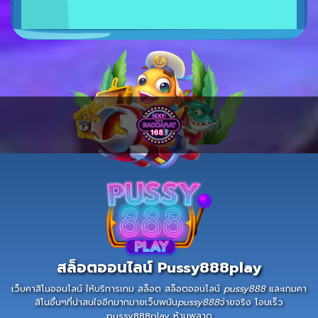
สล็อตออนไลน์ Pussy888play
เว็บคาสิโนออนไลน์ ให้บริการเกม สล็อต สล็อตออนไลน์
pussy888
และเกมคา
สิโนอื่นๆที่น่าสนใจอีกมากมายเว็บพนัน
pussy888
จ่ายจริง โอนเร็ว
pussy888play ห้ามพลาด