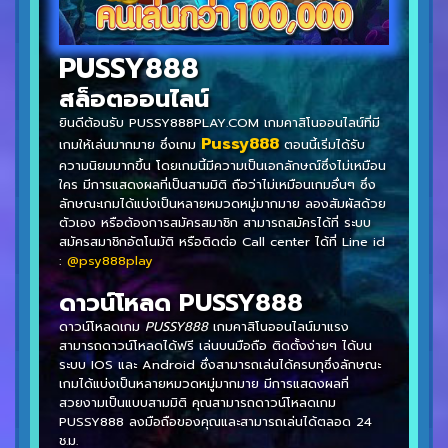
PUSSY888
สล็อตออนไลน์
ยินดีต้อนรับ PUSSY888PLAY.COM เกมคาสิโนออนไลน์ที่มี
Pussy888
เกมให้เล่นมากมาย ซึ่งเกม
ตอนนี้เริ่มได้รับ
ความนิยมมากขึ้น โดยเกมนี้มีความเป็นเอกลักษณ์ซึ่งไม่เหมือน
ใคร มีการแสดงผลที่เป็นสามมิติ ถือว่าไม่เหมือนเกมอื่นๆ ซึ่ง
ลักษณะเกมได้แบ่งเป็นหลายหมวดหมู่มากมาย ลองสัมผัสด้วย
ตัวเอง หรือต้องการสมัครสมาชิก สามารถสมัครได้ที่ ระบบ
สมัครสมาชิกอัตโนมัติ หรือติดต่อ Call center ได้ที่ Line id
:
@psy888play
ดาวน์โหลด PUSSY888
ดาวน์โหลดเกม
PUSSY888
เกมคาสิโนออนไลน์มาแรง
สามารถดาวน์โหลดได้ฟรี เล่นบนมือถือ ติดตั้งง่ายๆ ได้บน
ระบบ IOS และ Android ซื่งสามารถเล่นได้ครบทุซึ่งลักษณะ
เกมได้แบ่งเป็นหลายหมวดหมู่มากมาย มีการแสดงผลที่
สวยงามเป็นแบบสามมิติ คุณสามารถดาวน์โหลดเกม
PUSSY888 ลงมือถือของคุณและสามารถเล่นได้ตลอด 24
ช.ม.