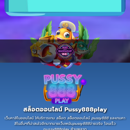
สล็อตออนไลน์ Pussy888play
เว็บคาสิโนออนไลน์ ให้บริการเกม สล็อต สล็อตออนไลน์
pussy888
และเกมคา
สิโนอื่นๆที่น่าสนใจอีกมากมายเว็บพนัน
pussy888
จ่ายจริง โอนเร็ว
pussy888play ห้ามพลาด