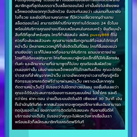
สมาชิกสูงที่สุดในบรรดาเว็บสล็อตออนไลน์ เท่านั้นยังไม่เพียงพอ
แจ็คพอตยังแตกทุกวันอีกด้วย รับประกันเลยว่า เล่นเกมกับเรายัง
ไงก็รวย และยังมีทีมงานคุณภาพ ที่มีความเชี่ยวชาญด้านเกม
สล็อตออนไลน์ สามารถให้คำปรึกษาทุกท่านได้ตลอด 24 ชั่วโมง
พร้อมให้บริการคุณอย่างเปรียบเสมือนคนในครอบครัว ยินดีแนะนำ
สิ่งที่ดีที่สุดสำหรับคุณ ใครที่กำลังสนใจ สมัคร
pussy888
ก็ไม่
ควรที่จะลังเลแล้วนะคะ คุณสามารถเลือกดูเกมส์ที่จะเล่นได้ก่อนที่
หน้าเว็บ มีหลายหมวดหมู่ที่กำลังฮิตเป็นที่นิยม ใครที่ชื่นชอบแนว
เกมยิงปลา เราก็ไม่พลาดที่จะเอามาให้บริการ แถมปลาตายง่าย
โดยที่ไม่ต้องลงทุนมาก ใครที่ชอบแนวผู้หญิงเซ็กซี่ก็มีให้เลือกเช่น
กันค่ะ และอีกมากมายที่เอามาพูดก็ไม่จบ คุณต้องสัมผัสด้วย
ตนเองเท่านั้น เล่นง่ายแถมแจ็ตพอตก็ไม่ไกลเกินเอื้อม คุณจะได้รับ
ข่าวสารที่สำคัญจากหน้าเว็บ เราจะอัพเดททุกข่าวสารที่คุณรู้หรือ
กิจกรรมแจกเครดิตฟรีต่างๆผ่านหน้าเว็บ เพราะฉะนั้นหากคุณ
ติดตามหน้าเว็บไว้ รับรองว่าไม่มีตกข่าวแน่นอน ขอยืนยันเลยว่า
คุณจะได้รับประสบการณ์ของการลงทุนแบบใหม่ ไม่ซ้ำใคร และดี
กว่าใคร ฝาก-ถอน ง่ายเป็นระบบอัตโนมัติ เพียงแค่ 30 วินาที เงิน
ก็เข้าบัญชีทันทีค่ะ หากสนใจอยากจะพูดคุยปรึกษาเพิ่มเติมสามารถ
กดปุ่มแอดไลน์ ช่องทางการติดต่อได้เลยนะคะ ทีมงานยินดีให้
บริการอย่างเต็มใจ รับรองว่าคุณจะไม่ผิดหวังหากเชื่อมั่นเรา
พร้อมแล้วก็สมัครสมาชิกกับเครดิตฟรีทันที