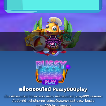
สล็อตออนไลน์ Pussy888play
เว็บคาสิโนออนไลน์ ให้บริการเกม สล็อต สล็อตออนไลน์
pussy888
และเกมคา
สิโนอื่นๆที่น่าสนใจอีกมากมายเว็บพนัน
pussy888
จ่ายจริง โอนเร็ว
pussy888play ห้ามพลาด