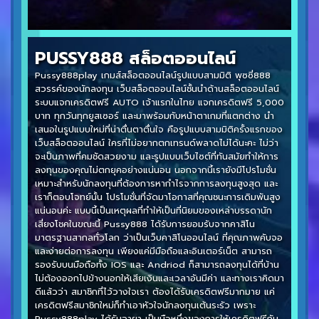
PUSSY888 สล็อตออนไลน์
Pussy888play เกมส์สล็อตออนไลน์รูปแบบสามมิติ พุซซี่888
สวรรค์ของนักลงทุน เว็บสล็อตออนไลน์ชั้นนำด้านสล็อตออนไลน์
ระบบแจกเครดิตฟรี AUTO เจ้าแรกในไทย แจกเครดิตฟรี 5,000
บาท ทุกวันทุกยูสเซอร์ และมาพร้อมกับหน้าตาเกมที่แตกต่าง นำ
เสนอในรูปแบบใหม่ที่น่าตื่นตาตื่นใจ คือรูปแบบสามมิติครั้งแรกของ
เว็บสล็อตออนไลน์ ใครที่ไม่อยากตกเทรนด์พลาดไม่ได้นะคะ ไม่ว่า
จะเป็นภาพที่คมชัดสวยงาม และรูปแบบเว็บไซต์ที่ทันสมัยทำให้การ
ลงทุนของคุณไม่ตกยุคอย่างแน่นอน นอกจากนี้เรายังมีโปรโมชั่น
เหมาะสำหรับนักลงทุนที่ต้องการหากำไรจากการลงทุนสูงสุด และ
เราก็ตอบโจทย์นั้น โปรโมชั่นที่จัดมาโอกาสที่คุณชนะการเดิมพันสูง
แน่นอนค่ะ แบบนี้เป็นเหตุผลที่ทำให้เป็นที่นิยมของเหล่าบรรดานัก
เสี่ยงโชคในขณะนี้ Pussy888 ได้รับการยอมรับจากคาสิโน
มาตรฐานสากลทั่วโลก ว่าเป็นเว็บคาสิโนออนไลน์ ที่คุณภาพคับจอ
และง่ายต่อการลงทุน เพียงแค่มีมือถือและอินเตอร์เน็ต สามารถ
รองรับบนมือถือทั้ง IOS และ Andriod ก็สามารถลงทุนได้ที่บ้าน
ไม่ต้องออกไปข้างนอกให้เสียเงินและเวลาอันมีค่า และทางเราคิดมา
ดีแล้วว่า สมาชิกที่ไว้วางใจเรา ต้องได้รับเครดิตฟรีมากมาย แค่
เครดิตฟรีสมาชิกใหม่ก็ทำเอาหัวใจนักลงทุนเต้นระรัว เพราะ
Pussy888play ได้รับฉายา เป็นมือหนึ่งของการให้เครดิตฟรีกับ